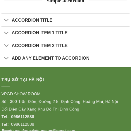
Simple accordion
ACCORDION TITLE
ACCORDION ITEM 1 TITLE
ACCORDION ITEM 2 TITLE
ADD ANY ELEMENT TO ACCORDION
TRỤ SỞ TẠI HÀ NỘI
VPGD SHOW ROOM
Số: 300 Trần Điền, Đường 2.5, Định Công, Hoàng Mai, Hà Nội
Đối Diện Cây Xăng Khu Đô Thị Định Công
Tel:
0986112588
Tel:
0986112588
Email:
xaydungviethung.vn@gmail.com