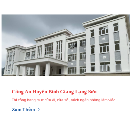
2 Tòa Nhà 7 Tầng Khu N07 Sài Đồng Long
Villa Flc Sầm Sơn Chủ Nhà Anh Chị Nguyễn
Công An Huyện Bình Giang Lạng Sơn
Biên Hà Nội Bàn Giao 2021
Hoàng Minh Sơn
Thi công hạng mục cửa đi, cửa sổ , vách ngăn phòng làm việc
Xem Thêm
Xem Thêm
Xem Thêm