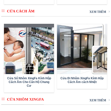
CỬA CÁCH ÂM
XEM THÊM
Cửa Sổ Nhôm XingFa Kính Hộp
Cửa Đi Nhôm XingFa Kính Hộp
Cách Âm Cho Căn Hộ Chung
Cách Âm cách Nhiệt
Cư
CỬA NHÔM XINGFA
XEM THÊM