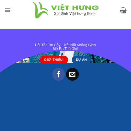
Skip
to
content
Đối Tác Tin Cậy – Kết Nối Không Gian
Mở Ra Thế Giới
GIỚI THIỆU!
DỰ ÁN