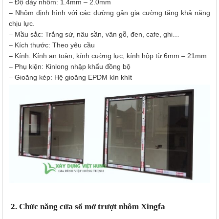
– Độ dày nhôm: 1.4mm
–
2.0mm
– Nhôm định hình với các đường gân gia cường tăng khả năng
chịu lực.
– Mầu sắc: Trắng sứ, nâu sần, vân gỗ, đen, cafe, ghi…
– Kích thước: Theo yêu cầu
– Kính: Kính an toàn, kính cường lực, kính hộp từ 6mm
–
21mm
– Phụ kiện: Kinlong nhập khẩu đồng bộ
– Gioăng kép: Hệ gioăng EPDM kín khít
2. Chức năng cửa sổ mở trượt nhôm Xingfa