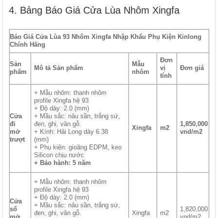
4. Bảng Báo Giá Cửa Lùa Nhôm Xingfa
Báo Giá Cửa Lùa 93 Nhôm Xingfa Nhập Khẩu Phụ Kiện Kinlong
Chính Hãng
Đơn
Sản
Mẫu
Mô tả Sản phẩm
vị
Đơn giá
phẩm
nhôm
tính
+ Mẫu nhôm: thanh nhôm
profile Xingfa hệ 93
+ Độ dày: 2.0 (mm)
Cửa
+ Mầu sắc: nâu sần, trắng sứ,
đi
đen, ghi, vân gỗ.
1,850,000
Xingfa
m2
mở
+ Kính: Hải Long dày 6.38
vnd/m2
trượt
(mm)
+ Phụ kiện: gioăng EDPM, keo
Silicon chịu nước
+ Bảo hành: 5 năm
+ Mẫu nhôm: thanh nhôm
profile Xingfa hệ 93
+ Độ dày: 2.0 (mm)
Cửa
+ Mầu sắc: nâu sần, trắng sứ,
sổ
1,820,000
đen, ghi, vân gỗ.
Xingfa
m2
mở
vnd/m2