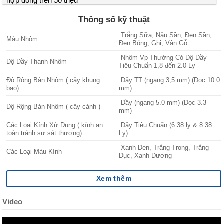
hợp đồng trên 50 triệu
Thông số kỹ thuật
Trắng Sữa, Nâu Sần, Đen Sần,
Màu Nhôm
Đen Bóng, Ghi, Vân Gỗ
Nhôm Vp Thường Có Độ Dầy
Độ Dầy Thanh Nhôm
Tiêu Chuẩn 1,8 đến 2.0 Ly
Độ Rộng Bản Nhôm ( cây khung
Dầy TT (ngang 3,5 mm) (Dọc 10.0
bao)
mm)
Dầy (ngang 5.0 mm) (Dọc 3.3
Độ Rộng Bản Nhôm ( cây cánh )
mm)
Các Loại Kính Xử Dụng ( kính an
Dầy Tiêu Chuẩn (6.38 ly & 8.38
toàn tránh sự sát thương)
Ly)
Xanh Đen, Trắng Trong, Trắng
Các Loại Màu Kính
Đục, Xanh Dương
Xem thêm
Video