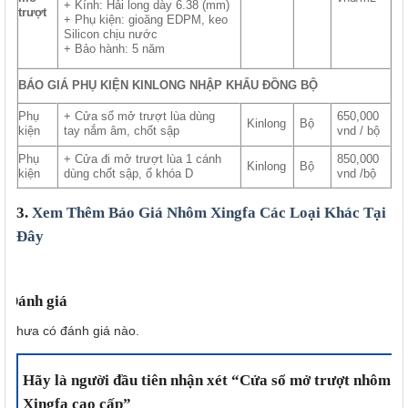
+ Kính: Hải long dày 6.38 (mm)
trượt
+ Phụ kiện: gioăng EDPM, keo
Silicon chịu nước
+ Bảo hành: 5 năm
BÁO GIÁ PHỤ KIỆN KINLONG NHẬP KHẨU ĐỒNG BỘ
Phụ
+ Cửa sổ mở trượt lùa dùng
650,000
Kinlong
Bộ
kiện
tay nắm âm, chốt sập
vnd / bộ
Phụ
+ Cửa đi mở trượt lùa 1 cánh
850,000
Kinlong
Bộ
kiện
dùng chốt sập, ổ khóa D
vnd /bộ
3.
Xem Thêm Báo Giá Nhôm Xingfa Các Loại Khác Tại
Đây
Đánh giá
Chưa có đánh giá nào.
Hãy là người đầu tiên nhận xét “Cửa sổ mở trượt nhôm
Xingfa cao cấp”