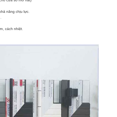
 cho cửa sổ mở hất)
hả năng chịu lực.
…
m, cách nhiệt.