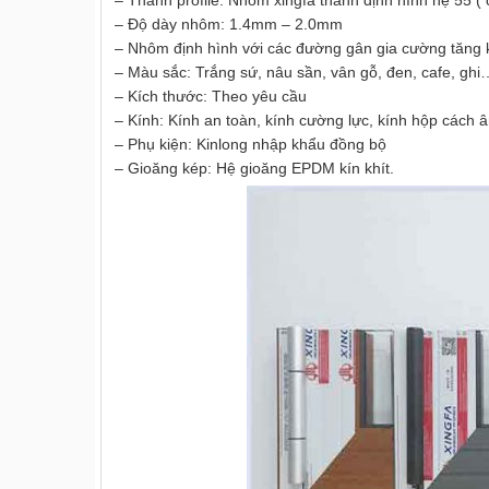
– Thanh profile: Nhôm xingfa thanh định hình hệ 55 (
– Độ dày nhôm: 1.4mm – 2.0mm
– Nhôm định hình với các đường gân gia cường tăng k
– Màu sắc: Trắng sứ, nâu sần, vân gỗ, đen, cafe, ghi
– Kích thước: Theo yêu cầu
– Kính: Kính an toàn, kính cường lực, kính hộp cách â
– Phụ kiện: Kinlong nhập khẩu đồng bộ
– Gioăng kép: Hệ gioăng EPDM kín khít.