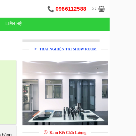
0986112588
0
₫
LIÊN HỆ
TRẢI NGHIỆN TẠI SHOW ROOM
Kam Kết Chất Lượng
h hàng