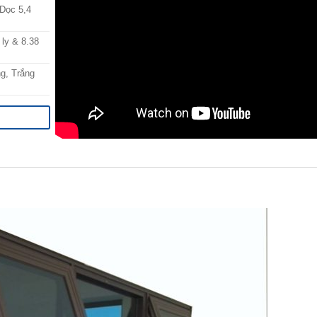
Dọc 5,4
ly & 8.38
g, Trắng