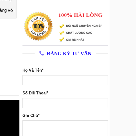
àng với
ĐĂNG KÝ TƯ VẤN
Họ Và Tên*
Số Điệ Thoại*
Ghi Chú*