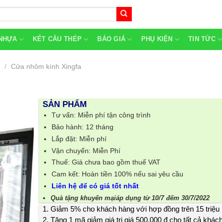
NHỰA
KẾT CẤU THÉP
BÁO GIÁ
PHỤ KIỆN
TIN TỨC
h
/
Cửa nhôm kính Xingfa
SẢN PHẨM
Tư vấn: Miễn phí tận công trình
Bảo hành: 12 tháng
Lắp đặt: Miễn phí
Vận chuyển: Miễn Phí
Thuế: Giá chưa bao gồm thuế VAT
Cam kết: Hoàn tiền 100% nếu sai yêu cầu
Liên hệ để có giá tốt nhất
Quà tặng khuyến mạiáp dụng từ 10/7 đếm 30/7/2022
1. Giảm 5% cho khách hàng với hợp đồng trên 15 triệu
2. Tặng 1 mã giảm giá trị giá 500.000 đ cho tất cả khác