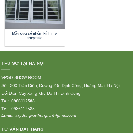
Mẫu cửa sổ nhôm kính mở
trượt lùa
TRỤ SỞ TẠI HÀ NỘI
VPGD SHOW ROOM
Số: 300 Trần Điền, Đường 2.5, Định Công, Hoàng Mai, Hà Nội
Đối Diện Cây Xăng Khu Đô Thị Định Công
Tel:
0986112588
Tel:
0986112588
Email:
xaydungviethung.vn@gmail.com
TƯ VẤN ĐẶT HÀNG