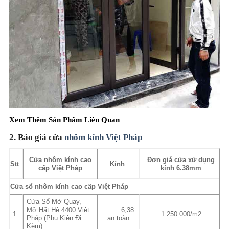
Xem Thêm Sản Phẩm Liên Quan
2. Báo giá cửa
nhôm kính Việt Pháp
Cửa nhôm kính cao
Đơn giá cửa xử dụng
Stt
Kính
cấp Việt Pháp
kính 6.38mm
Cửa sổ nhôm kính cao cấp Việt Pháp
Cửa Sổ Mở Quay,
Mở Hất Hệ 4400 Việt
6,38
1
1.250.000/m2
Pháp (Phụ Kiên Đi
an toàn
Kèm)