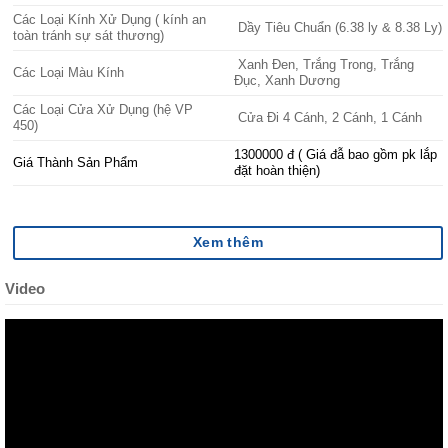
Các Loại Kính Xử Dụng ( kính an
Dầy Tiêu Chuẩn (6.38 ly & 8.38 Ly)
toàn tránh sự sát thương)
Xanh Đen, Trắng Trong, Trắng
Các Loại Màu Kính
Đục, Xanh Dương
Các Loại Cửa Xử Dụng (hệ VP
Cửa Đi 4 Cánh, 2 Cánh, 1 Cánh
450)
1300000 đ ( Giá đẫ bao gồm pk lắp
Giá Thành Sản Phẩm
đặt hoàn thiện)
Xem thêm
Video