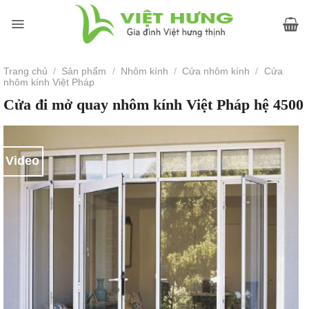
Skip
to
content
Trang chủ
/
Sản phẩm
/
Nhôm kính
/
Cửa nhôm kính
/
Cửa
nhôm kính Việt Pháp
Cửa đi mở quay nhôm kính Việt Pháp hệ 4500
Video