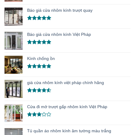
Được xếp
hạng
5.00
Báo giá cửa nhôm kính trượt quay
5 sao
Được xếp
hạng
5.00
Báo giá cửa nhôm kính Việt Pháp
5 sao
Được xếp
hạng
4.91
Kính chống ồn
5 sao
Được xếp
hạng
4.86
giá cửa nhôm kính việt pháp chính hãng
5 sao
Được xếp
hạng
4.50
Cửa đi mở trượt gấp nhôm kính Việt Pháp
5 sao
Được
xếp
Tủ quần áo nhôm kính âm tường màu trắng
hạng