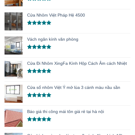
Được xếp
hạng
5.00
Cửa Nhôm Việt Pháp Hệ 4500
5 sao
Được xếp
hạng
5.00
Vách ngăn kính văn phòng
5 sao
Được xếp
hạng
5.00
Cửa Đi Nhôm XingFa Kính Hộp Cách Âm cách Nhiệt
5 sao
Được xếp
hạng
5.00
Cửa sổ nhôm Việt Ý mở lùa 3 cánh màu nầu sần
5 sao
Được xếp
hạng
5.00
Báo giá thi công mái tôn giá rẻ tại hà nội
5 sao
Được xếp
hạng
5.00