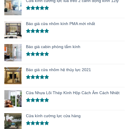
Cửa kính cường lực lùa treo 2 cánh động kính 12ly
5 sao
Được xếp
hạng
5.00
Báo giá cửa nhôm kính PMA mới nhất
5 sao
Được xếp
hạng
5.00
Báo giá cabin phòng tắm kính
5 sao
Được xếp
hạng
5.00
Báo giá cửa nhôm hệ thủy lực 2021
5 sao
Được xếp
hạng
5.00
Cửa Nhựa Lõi Thép Kính Hộp Cách Âm Cách Nhiệt
5 sao
Được xếp
hạng
5.00
Cửa kính cường lực cửa hàng
5 sao