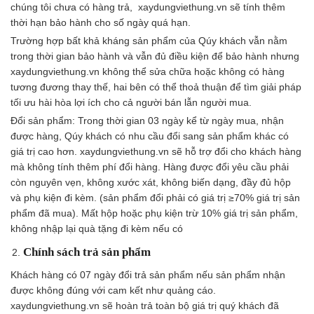
chúng tôi chưa có hàng trả, xaydungviethung.vn sẽ tính thêm
thời hạn bảo hành cho số ngày quá hạn.
Trường hợp bất khả kháng sản phẩm của Qúy khách vẫn nằm
trong thời gian bảo hành và vẫn đủ điều kiện để bảo hành nhưng
xaydungviethung.vn không thể sửa chữa hoặc không có hàng
tương đương thay thế, hai bên có thể thoả thuận để tìm giải pháp
tối ưu hài hòa lợi ích cho cả người bán lẫn người mua.
Đổi sản phẩm: Trong thời gian 03 ngày kể từ ngày mua, nhận
được hàng, Qúy khách có nhu cầu đổi sang sản phẩm khác có
giá trị cao hơn. xaydungviethung.vn sẽ hỗ trợ đổi cho khách hàng
mà không tính thêm phí đổi hàng. Hàng được đổi yêu cầu phải
còn nguyên vẹn, không xước xát, không biến dạng, đầy đủ hộp
và phụ kiện đi kèm. (sản phẩm đổi phải có giá trị ≥70% giá trị sản
phẩm đã mua). Mất hộp hoặc phụ kiện trừ 10% giá trị sản phẩm,
không nhập lại quà tặng đi kèm nếu có
Chính sách trả sản phẩm
Khách hàng có 07 ngày đổi trả sản phẩm nếu sản phẩm nhận
được không đúng với cam kết như quảng cáo.
xaydungviethung.vn sẽ hoàn trả toàn bộ giá trị quý khách đã