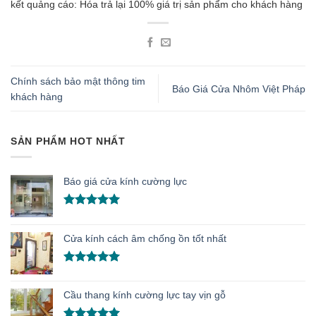
kết quảng cáo: Hóa trả lại 100% giá trị sản phẩm cho khách hàng
Chính sách bảo mật thông tim
Báo Giá Cửa Nhôm Việt Pháp
khách hàng
SẢN PHẨM HOT NHẤT
Báo giá cửa kính cường lực
Được xếp
hạng
5.00
5 sao
Cửa kính cách âm chống ồn tốt nhất
Được xếp
hạng
5.00
Cầu thang kính cường lực tay vịn gỗ
5 sao