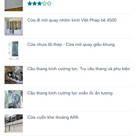
3.00
5
sao
Được
xếp
Cửa đi mở quay nhôm kính Việt Pháp hệ 4500
hạng
3.00
5
sao
Cửa nhựa lõi thép - Cửa mở quay giấu khung
Cầu thang kính cường lực: Trụ cầu thang và phụ kiện
Cầu thang kính cường lực xoắn ốc ấn tượng
Cửa cuốn khe thoáng A49i