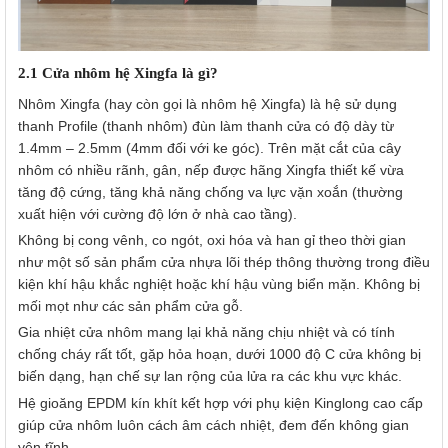
2.1 Cửa nhôm hệ Xingfa là gì?
Nhôm Xingfa (hay còn gọi là nhôm hệ Xingfa) là hệ sử dụng
thanh Profile (thanh nhôm) đùn làm thanh cửa có độ dày từ
1.4mm – 2.5mm (4mm đối với ke góc). Trên mặt cắt của cây
nhôm có nhiều rãnh, gân, nếp được hãng Xingfa thiết kế vừa
tăng độ cứng, tăng khả năng chống va lực vặn xoắn (thường
xuất hiện với cường độ lớn ở nhà cao tầng).
Không bị cong vênh, co ngót, oxi hóa và han gỉ theo thời gian
như một số sản phẩm cửa nhựa lõi thép thông thường trong điều
kiện khí hậu khắc nghiệt hoặc khí hậu vùng biển mặn. Không bị
mối mọt như các sản phẩm cửa gỗ.
Gia nhiệt cửa nhôm mang lại khả năng chịu nhiệt và có tính
chống cháy rất tốt, gặp hỏa hoạn, dưới 1000 độ C cửa không bị
biến dạng, hạn chế sự lan rộng của lửa ra các khu vực khác.
Hệ gioăng EPDM kín khít kết hợp với phụ kiện Kinglong cao cấp
giúp cửa nhôm luôn cách âm cách nhiệt, đem đến không gian
yên tĩnh.