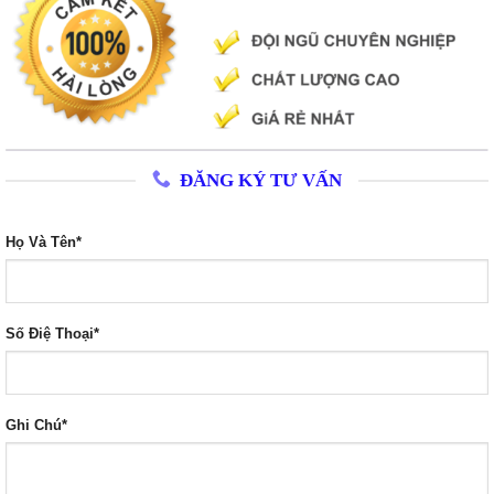
ĐĂNG KÝ TƯ VẤN
Họ Và Tên*
Số Điệ Thoại*
Ghi Chú*