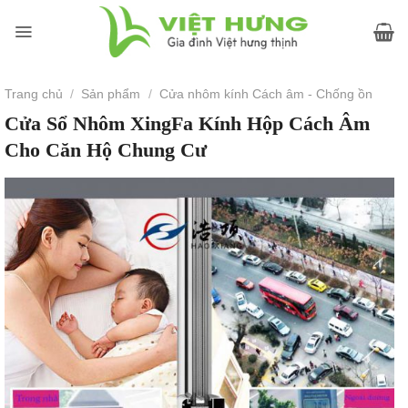
Skip
to
content
Trang chủ
/
Sản phẩm
/
Cửa nhôm kính Cách âm - Chống ồn
Cửa Sổ Nhôm XingFa Kính Hộp Cách Âm
Cho Căn Hộ Chung Cư