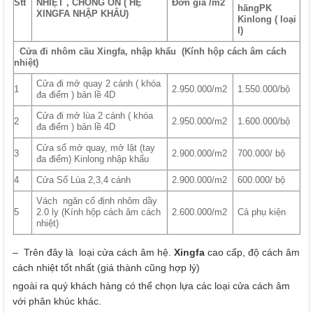
Stt
NHIỆT , CHỐNG ỒN ( HỆ
Đơn giá /m2
hãngPK
XINGFA NHẬP KHẨU)
Kinlong ( loại
I)
Cửa đi nhôm cầu Xingfa, nhập khẩu (Kính hộp cách âm cách
nhiệt)
Cửa đi mở quay 2 cánh ( khóa
1
2.950.000/m2
1.550.000/bộ
đa điểm ) bản lề 4D
Cửa đi mở lùa 2 cánh ( khóa
2
2.950.000/m2
1.600.000/bộ
đa điểm ) bản lề 4D
Cửa sổ mở quay, mở lật (tay
3
2.900.000/m2
700.000/ bộ
đa điểm) Kinlong nhập khẩu
4
Cửa Sổ Lùa 2,3,4 cánh
2.900.000/m2
600.000/ bộ
Vách ngăn cố định nhôm dầy
5
2.0 ly (Kính hộp cách âm cách
2.600.000/m2
Cả phụ kiện
nhiệt)
– Trên đây là loại cửa cách âm hệ.
Xingfa
cao cấp, độ cách âm
cách nhiệt tốt nhất (giá thành cũng hợp lý)
ngoài ra quý khách hàng có thể chọn lựa các loại cửa cách âm
với phân khúc khác.