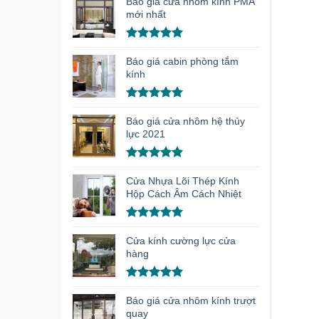
hạng
5.00
Báo giá cửa nhôm kính PMA
5 sao
mới nhất
Được xếp
hạng
5.00
Báo giá cabin phòng tắm
5 sao
kính
Được xếp
hạng
5.00
Báo giá cửa nhôm hệ thủy
5 sao
lực 2021
Được xếp
hạng
5.00
Cửa Nhựa Lõi Thép Kính
5 sao
Hộp Cách Âm Cách Nhiệt
Được xếp
hạng
5.00
Cửa kính cường lực cửa
5 sao
hàng
Được xếp
hạng
5.00
Báo giá cửa nhôm kính trượt
5 sao
quay