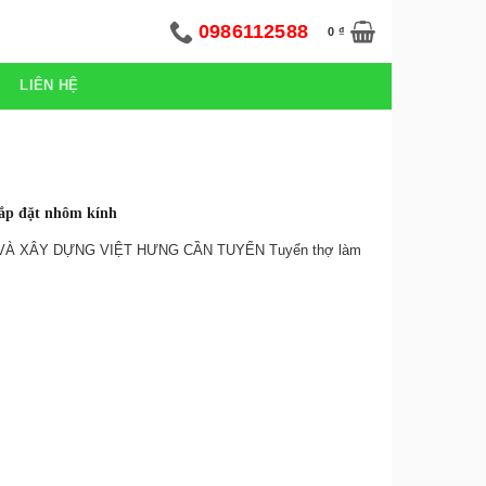
0986112588
0
₫
LIÊN HỆ
lắp đặt nhôm kính
À XÂY DỰNG VIỆT HƯNG CẦN TUYỂN Tuyển thợ làm