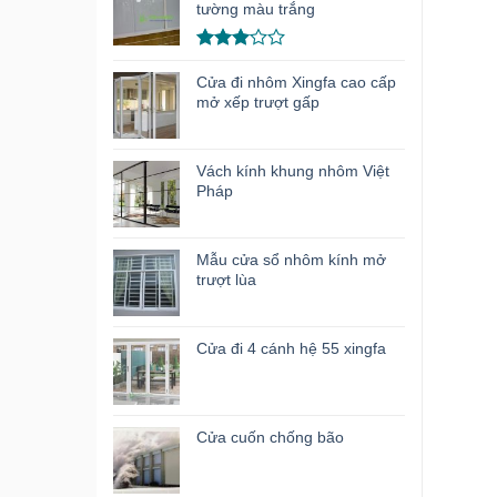
hạng
tường màu trắng
3.00
5
sao
Được
xếp
Cửa đi nhôm Xingfa cao cấp
hạng
mở xếp trượt gấp
3.00
5
sao
Vách kính khung nhôm Việt
Pháp
Mẫu cửa sổ nhôm kính mở
trượt lùa
Cửa đi 4 cánh hệ 55 xingfa
Cửa cuốn chống bão