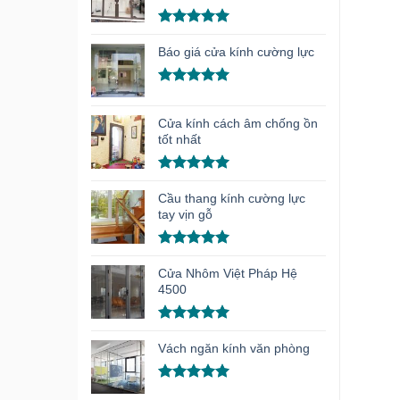
Được xếp
hạng
5.00
Báo giá cửa kính cường lực
5 sao
Được xếp
hạng
5.00
Cửa kính cách âm chống ồn
5 sao
tốt nhất
Được xếp
hạng
5.00
Cầu thang kính cường lực
5 sao
tay vịn gỗ
Được xếp
hạng
5.00
Cửa Nhôm Việt Pháp Hệ
5 sao
4500
Được xếp
hạng
5.00
Vách ngăn kính văn phòng
5 sao
Được xếp