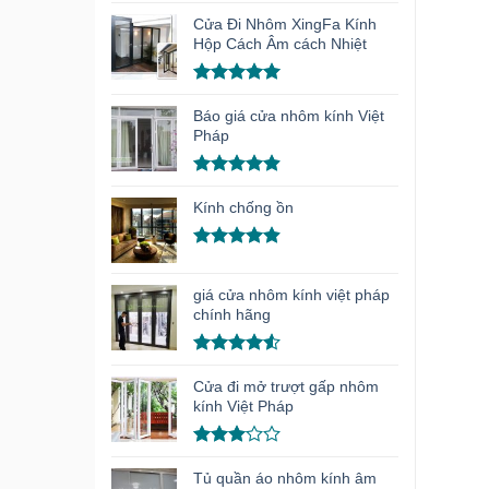
hạng
5.00
Cửa Đi Nhôm XingFa Kính
5 sao
Hộp Cách Âm cách Nhiệt
Được xếp
hạng
5.00
Báo giá cửa nhôm kính Việt
5 sao
Pháp
Được xếp
hạng
4.91
Kính chống ồn
5 sao
Được xếp
hạng
4.86
giá cửa nhôm kính việt pháp
5 sao
chính hãng
Được xếp
hạng
4.50
Cửa đi mở trượt gấp nhôm
5 sao
kính Việt Pháp
Được
xếp
Tủ quần áo nhôm kính âm