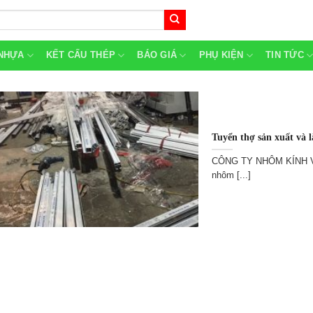
NHỰA
KẾT CẤU THÉP
BÁO GIÁ
PHỤ KIỆN
TIN TỨC
Tuyển thợ sản xuất và 
CÔNG TY NHÔM KÍNH V
nhôm [...]