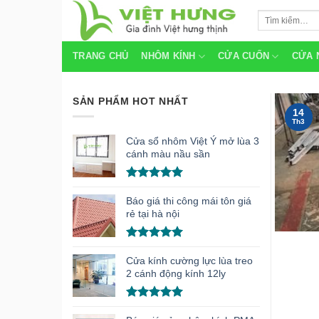
Skip
Tìm
to
kiếm:
content
TRANG CHỦ
NHÔM KÍNH
CỬA CUỐN
CỬA 
SẢN PHẨM HOT NHẤT
14
Th3
Cửa sổ nhôm Việt Ý mở lùa 3
cánh màu nầu sần
Được xếp
hạng
5.00
Báo giá thi công mái tôn giá
5 sao
rẻ tại hà nội
Được xếp
hạng
5.00
Cửa kính cường lực lùa treo
5 sao
2 cánh động kính 12ly
Được xếp