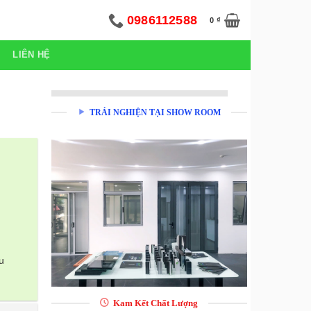
0986112588
0
₫
LIÊN HỆ
TRẢI NGHIỆN TẠI SHOW ROOM
u
Kam Kết Chất Lượng