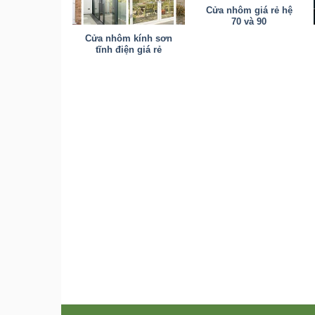
Cửa nhôm giá rẻ hệ
70 và 90
m Việt Pháp-
Cửa nhôm kính sơn
 Pháp 4400 –
tĩnh điện giá rẻ
hãng – Dùng
sổ- Mở quay,
Vách cố định