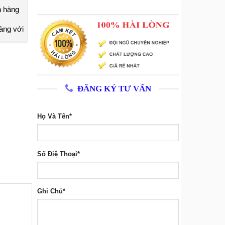
h hàng
àng với
ĐĂNG KÝ TƯ VẤN
Họ Và Tên*
Số Điệ Thoại*
Ghi Chú*