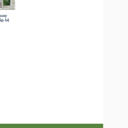
quay
áp hệ