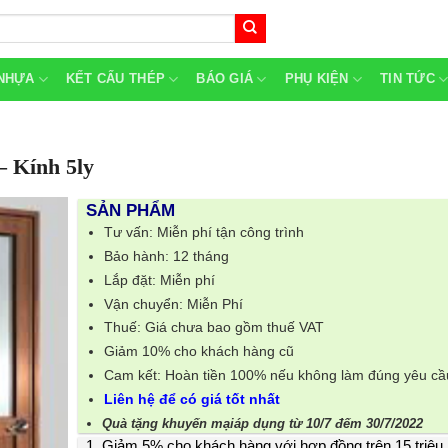
NHỰA
KẾT CẤU THÉP
BÁO GIÁ
PHỤ KIỆN
TIN TỨC
– Kính 5ly
SẢN PHẨM
Tư vấn: Miễn phí tận công trình
Bảo hành: 12 tháng
Lắp đặt: Miễn phí
Vận chuyển: Miễn Phí
Thuế: Giá chưa bao gồm thuế VAT
Giảm 10% cho khách hàng cũ
Cam kết: Hoàn tiền 100% nếu không làm đúng yêu cầ
Liên hệ để có giá tốt nhất
Quà tặng khuyến mạiáp dụng từ 10/7 đếm 30/7/2022
1. Giảm 5% cho khách hàng với hợp đồng trên 15 triệu