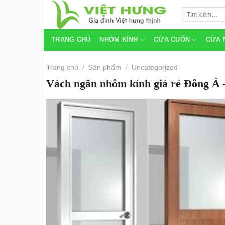
Skip
Tìm
to
kiếm:
content
TRANG CHỦ
NHÔM KÍNH
CỬA CUỐN
CỬA 
Trang chủ
/
Sản phẩm
/
Uncategorized
Vách ngăn nhôm kính giá rẻ Đông Á 