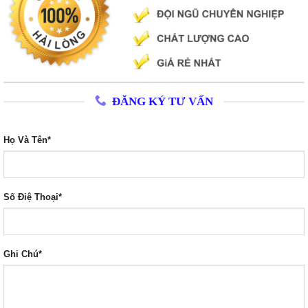
ĐĂNG KÝ TƯ VẤN
Họ Và Tên*
Số Điệ Thoại*
Ghi Chú*