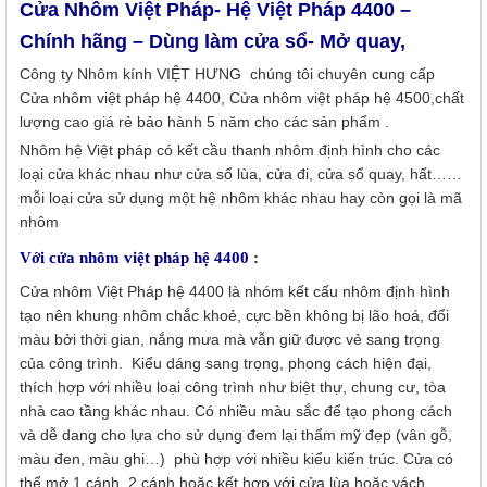
Cửa Nhôm Việt Pháp- Hệ Việt Pháp 4400 –
Chính hãng – Dùng làm cửa sổ- Mở quay,
Công ty Nhôm kính VIỆT HƯNG chúng tôi chuyên cung cấp
Cửa nhôm việt pháp hệ 4400, Cửa nhôm việt pháp hệ 4500,chất
lượng cao giá rẻ bảo hành 5 năm cho các sản phẩm .
Nhôm hệ Việt pháp có kết cầu thanh nhôm định hình cho các
loại cửa khác nhau như cửa sổ lùa, cửa đi, cửa sổ quay, hất……
mỗi loại cửa sử dụng một hệ nhôm khác nhau hay còn gọi là mã
nhôm
Với cửa nhôm việt pháp hệ 4400
:
Cửa nhôm Việt Pháp hệ 4400 là nhóm kết cấu nhôm định hình
tạo nên khung nhôm chắc khoẻ, cực bền không bị lão hoá, đổi
màu bởi thời gian, nắng mưa mà vẫn giữ được vẻ sang trọng
của công trình. Kiểu dáng sang trọng, phong cách hiện đại,
thích hợp với nhiều loại công trình như biệt thự, chung cư, tòa
nhà cao tầng khác nhau. Có nhiều màu sắc để tạo phong cách
và dễ dang cho lựa cho sử dụng đem lại thẩm mỹ đẹp (vân gỗ,
màu đen, màu ghi…) phù hợp với nhiều kiểu kiến trúc. Cửa có
thể mở 1 cánh, 2 cánh hoặc kết hợp với cửa lùa hoặc vách,