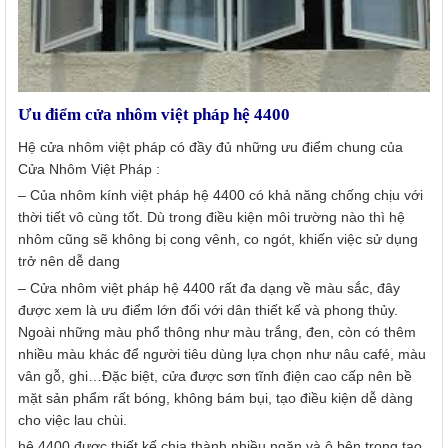
Ưu điểm cửa nhôm việt pháp hệ 4400
Hệ cửa nhôm việt pháp có đầy đủ những ưu điểm chung của
Cửa Nhôm Việt Pháp :
– Của nhôm kính việt pháp hệ 4400 có khả năng chống chịu với
thời tiết vô cùng tốt. Dù trong điều kiện môi trường nào thì hệ
nhôm cũng sẽ không bị cong vênh, co ngót, khiến việc sử dụng
trở nên dễ dang
– Cửa nhôm việt pháp hệ 4400 rất đa dạng về màu sắc, đây
được xem là ưu điểm lớn đối với dân thiết kế và phong thủy.
Ngoài những màu phổ thông như màu trắng, đen, còn có thêm
nhiều màu khác để người tiêu dùng lựa chọn như nâu café, màu
vân gỗ, ghi…Đặc biệt, cửa được sơn tĩnh điện cao cấp nên bề
mặt sản phẩm rất bóng, không bám bụi, tạo điều kiện dễ dàng
cho việc lau chùi.
hệ 4400 được thiết kế chia thành nhiều ngăn và ô bên trong tạo