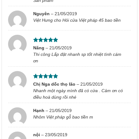
Sản phâm
sao
Nguyên
–
21/05/2019
Việt Hưng cho Hỏi cửa Việt pháp 45 bao tiền
Được xếp
Năng
–
21/05/2019
hạng
5
5
Thi công Lắp đặt nhanh sp tốt nhiệt tình cám
sao
ơn
Được xếp
Chị Nga dốc thọ lão
–
21/05/2019
hạng
5
5
Nhanh một ngày mình đã có cửa . Cảm ơn có
sao
điều hoà dùng rồi nhé
Hạnh
–
21/05/2019
Nhôm Việt pháp gỗ bao tiền m
nội
–
23/05/2019