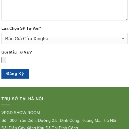
Lựa Chọn SP Tư Vấn*
Gửi Mẫu Tư Vấn*
TRỤ SỞ TẠI HÀ NỘI
VPGD SHOW ROOM
Số: 300 Trần Điền, Đường 2.5, Định Công, Hoàng Mai, Hà Nội
Đối Diện Cây Xăng Khu Đô Thị Định Công