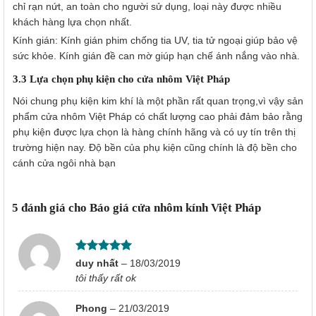
chỉ rạn nứt, an toàn cho người sử dụng, loại này được nhiều
khách hàng lựa chọn nhất.
Kính gián: Kính gián phim chống tia UV, tia tử ngoại giúp bảo vệ
sức khỏe. Kính gián đề can mờ giúp hạn chế ánh nắng vào nhà.
3.3 Lựa chọn phụ kiện cho cửa nhôm Việt Pháp
Nói chung phụ kiện kim khí là một phần rất quan trọng,vì vậy sản
phẩm cửa nhôm Việt Pháp có chất lượng cao phải đảm bảo rằng
phụ kiện được lựa chọn là hàng chính hãng và có uy tín trên thị
trường hiện nay. Độ bền của phụ kiện cũng chính là độ bền cho
cánh cửa ngôi nhà bạn
15 đánh giá cho
Báo giá cửa nhôm kính Việt Pháp
Được xếp
duy nhất
–
18/03/2019
hạng
5
5
tôi thấy rất ok
sao
Phong
–
21/03/2019