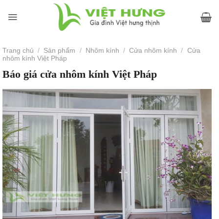
Skip
to
content
Trang chủ
/
Sản phẩm
/
Nhôm kính
/
Cửa nhôm kính
/
Cửa
nhôm kính Việt Pháp
Báo giá cửa nhôm kính Việt Pháp