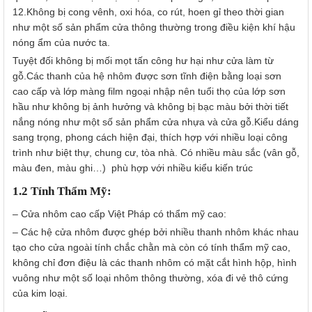
12.Không bị cong vênh, oxi hóa, co rút, hoen gỉ theo thời gian
như một số sản phẩm cửa thông thường trong điều kiện khí hậu
nóng ẩm của nước ta.
Tuyệt đối không bị mối mọt tấn công hư hại như cửa làm từ
gỗ.Các thanh của hệ nhôm được sơn tĩnh điện bằng loại sơn
cao cấp và lớp màng film ngoại nhập nên tuổi thọ của lớp sơn
hầu như không bị ảnh hưởng và không bị bạc màu bởi thời tiết
nắng nóng như một số sản phẩm cửa nhựa và cửa gỗ.Kiểu dáng
sang trọng, phong cách hiện đại, thích hợp với nhiều loại công
trình như biệt thự, chung cư, tòa nhà. Có nhiều màu sắc (vân gỗ,
màu đen, màu ghi…) phù hợp với nhiều kiểu kiến trúc
1.2 Tính Thẩm Mỹ:
– Cửa nhôm cao cấp Việt Pháp có thẩm mỹ cao:
– Các hệ cửa nhôm được ghép bởi nhiều thanh nhôm khác nhau
tạo cho cửa ngoài tính chắc chằn mà còn có tính thẩm mỹ cao,
không chỉ đơn điệu là các thanh nhôm có mặt cắt hình hộp, hình
vuông như một số loại nhôm thông thường, xóa đi vẻ thô cứng
của kim loại.