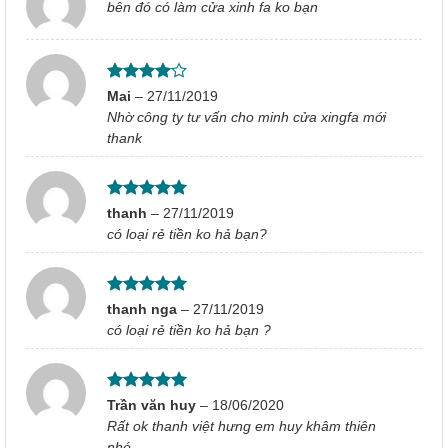
bên đó có làm cửa xinh fa ko bạn
Được
Mai
–
27/11/2019
xếp hạng
Nhờ công ty tư vấn cho minh cửa xingfa mới
4
5 sao
thank
Được xếp
thanh
–
27/11/2019
hạng
5
5
có loại rẻ tiền ko hả bạn?
sao
Được xếp
thanh nga
–
27/11/2019
hạng
5
5
có loại rẻ tiền ko hả bạn ?
sao
Được xếp
Trần văn huy
–
18/06/2020
hạng
5
5
Rất ok thanh việt hưng em huy khâm thiên
sao
nhé