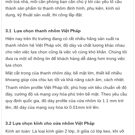
mỗi toà nhà, mỗi căn phòng bạn cần chú ý tới các yếu tố cấu
thành sản phẩm từ thanh nhôm định hình, phụ kiện, kính sử
dụng, kỹ thuật sản xuất, thi công lắp đặt.
3.1 Lựa chọn thanh nhôm Việt Pháp
Hiện nay trên thị trường đang có rất nhiều hãng sản xuất ra
thanh nhôm hệ Việt Pháp với, độ dày và chất lượng khác nhau
cho nên việc lựa chọn cũng là việc vô cùng khó khăn. Chúng tôi
đưa ra một số thông tin để khách hàng dễ dàng hơn trong việc
lựa chọn.
Mặt cắt trong của thanh nhôm dày, bề mặt lớn, thiết kế nhiều
khoang giúp cửa chịu lực tốt và khả năng cách âm, cách nhiệt.
Thanh nhôm profile Việt Pháp tốt, phù hợp với tiêu chuẩn về độ
đày, cường độ và mạng oxy hóa phủ trên bề mặt. Theo yêu cầu
quy định quốc gia, độ dày profile của cửa nhôm từ 1.1 mm trở
lên, độ dày của mạng oxy hóa từ 0.01mm trở lên.
3.2 Lựa chọn kính cho cửa nhôm Việt Pháp
Kính an toàn: Là loại kính gián 2 lớp, ở giữa có lớp keo, khi vỡ