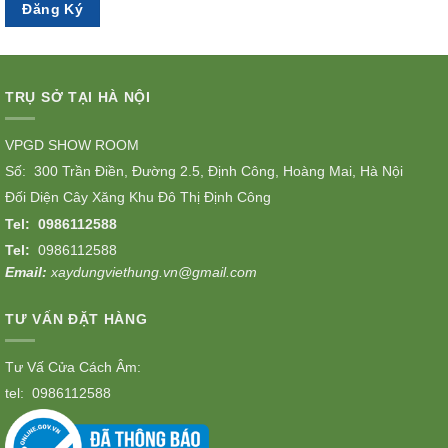
TRỤ SỞ TẠI HÀ NỘI
VPGD SHOW ROOM
Số: 300 Trần Điền, Đường 2.5, Định Công, Hoàng Mai, Hà Nội
Đối Diện Cây Xăng Khu Đô Thị Định Công
Tel:
0986112588
Tel:
0986112588
Email:
xaydungviethung.vn@gmail.com
TƯ VẤN ĐẶT HÀNG
Tư Vấ Cửa Cách Âm:
tel:
0986112588