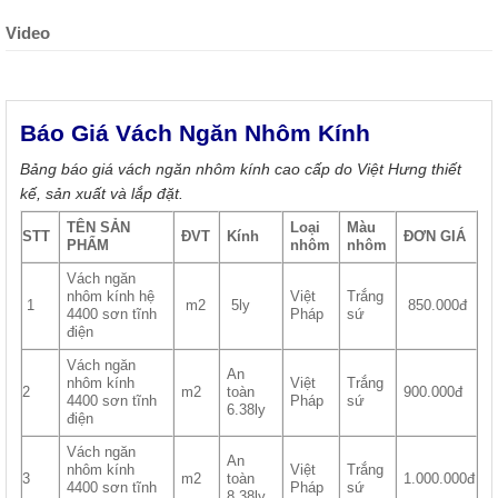
Video
Báo Giá Vách Ngăn Nhôm Kính
Bảng báo giá vách ngăn nhôm kính cao cấp do Việt Hưng thiết
kế, sản xuất và lắp đặt.
TÊN SẢN
Loại
Màu
STT
ĐVT
Kính
ĐƠN GIÁ
PHẨM
nhôm
nhôm
Vách ngăn
nhôm kính hệ
Việt
Trắng
1
m2
5ly
850.000đ
4400 sơn tĩnh
Pháp
sứ
điện
Vách ngăn
An
nhôm kính
Việt
Trắng
2
m2
toàn
900.000đ
4400 sơn tĩnh
Pháp
sứ
6.38ly
điện
Vách ngăn
An
nhôm kính
Việt
Trắng
3
m2
toàn
1.000.000đ
4400 sơn tĩnh
Pháp
sứ
8.38ly