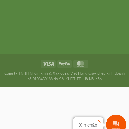
Công ty TNHH Nhôm kính & Xây dựng Việt Hưng Giấy phép kinh doanh
số 0108450188 do Sở KHĐT TP. Hà Nội cấp
Xin chào