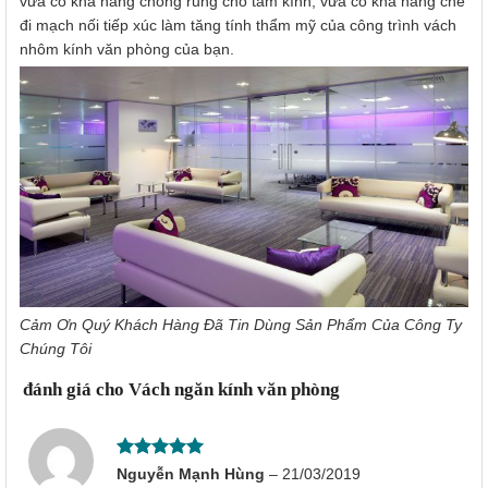
vừa có khả năng chống rung cho tấm kính, vừa có khả năng che
đi mạch nối tiếp xúc làm tăng tính thẩm mỹ của công trình vách
nhôm kính văn phòng của bạn.
Cảm Ơn Quý Khách Hàng Đã Tin Dùng Sản Phẩm Của Công Ty
Chúng Tôi
3 đánh giá cho
Vách ngăn kính văn phòng
Được xếp
Nguyễn Mạnh Hùng
–
21/03/2019