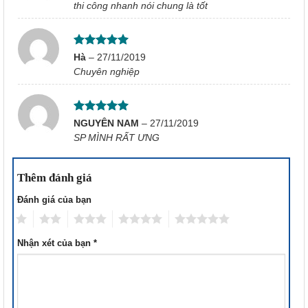
hạng
5
5
thi công nhanh nói chung là tốt
sao
Được xếp
Hà
–
27/11/2019
hạng
5
5
Chuyên nghiệp
sao
Được xếp
NGUYÊN NAM
–
27/11/2019
hạng
5
5
SP MÌNH RẤT ƯNG
sao
Thêm đánh giá
Đánh giá của bạn
1
2
3
4
5
Nhận xét của bạn
*