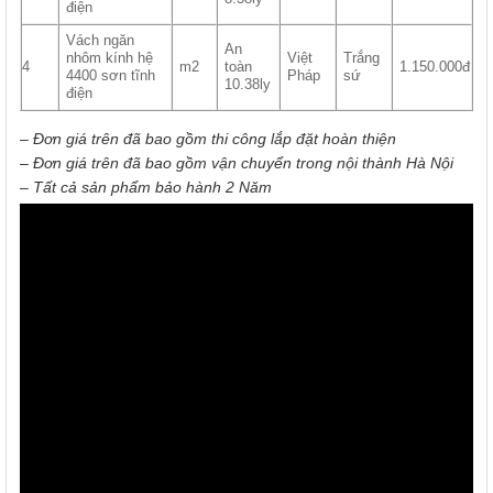
điện
Vách ngăn
An
nhôm kính hệ
Việt
Trắng
4
m2
toàn
1.150.000đ
4400 sơn tĩnh
Pháp
sứ
10.38ly
điện
– Đơn giá trên đã bao gồm thi công lắp đặt hoàn thiện
– Đơn giá trên đã bao gồm vận chuyển trong nội thành Hà Nội
– Tất cả sản phẩm bảo hành 2 Năm