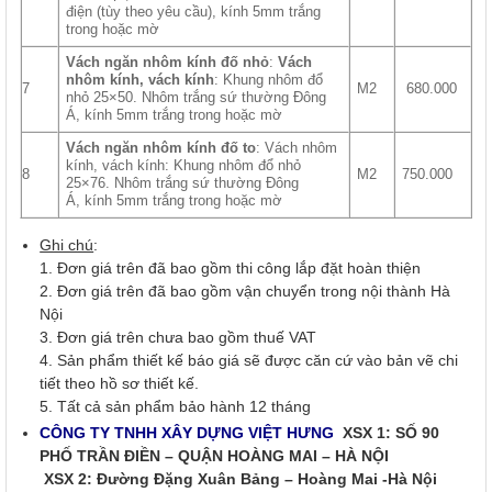
điện (tùy theo yêu cầu), kính 5mm trắng
trong hoặc mờ
Vách ngăn nhôm kính đố nhỏ
:
Vách
nhôm kính, vách kính
: Khung nhôm đổ
7
M2
680.000
nhỏ 25×50. Nhôm trắng sứ thường Đông
Á, kính 5mm trắng trong hoặc mờ
Vách ngăn nhôm kính đố to
: Vách nhôm
kính, vách kính: Khung nhôm đổ nhỏ
8
M2
750.000
25×76. Nhôm trắng sứ thường Đông
Á, kính 5mm trắng trong hoặc mờ
Ghi chú
:
1. Đơn giá trên đã bao gồm thi công lắp đặt hoàn thiện
2. Đơn giá trên đã bao gồm vận chuyển trong nội thành Hà
Nội
3. Đơn giá trên chưa bao gồm thuế VAT
4. Sản phẩm thiết kế báo giá sẽ được căn cứ vào bản vẽ chi
tiết theo hồ sơ thiết kế.
5. Tất cả sản phẩm bảo hành 12 tháng
CÔNG TY TNHH XÂY DỰNG VIỆT HƯNG
XSX 1: SỐ 90
PHỐ TRẦN ĐIỀN – QUẬN HOÀNG MAI – HÀ NỘI
XSX 2: Đường Đặng Xuân Bảng – Hoàng Mai -Hà Nội