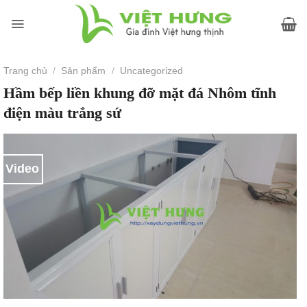
Skip
to
content
Trang chủ
/
Sản phẩm
/
Uncategorized
Hầm bếp liền khung đỡ mặt đá Nhôm tĩnh
điện màu trắng sứ
Video