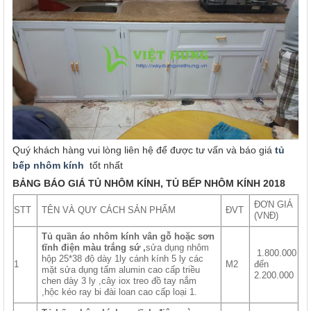
Quý khách hàng vui lòng liên hệ để được tư vấn và báo giá
tủ
bếp nhôm kính
tốt nhất
BẢNG BÁO GIÁ TỦ NHÔM KÍNH, TỦ BẾP NHÔM KÍNH 2018
ĐƠN GIÁ
STT
TÊN VÀ QUY CÁCH SẢN PHẨM
ĐVT
(VNĐ)
Tủ quần áo nhôm kính vân gỗ hoặc sơn
tĩnh điện màu trắng sứ ,
sửa dụng nhôm
1.800.000
hộp 25*38 độ dày 1ly cánh kính 5 ly các
1
M2
đến
mặt sửa dụng tấm alumin cao cấp triều
2.200.000
chen dày 3 ly ,cây iox treo đồ tay nắm
,hộc kéo ray bi đài loan cao cấp loại 1.