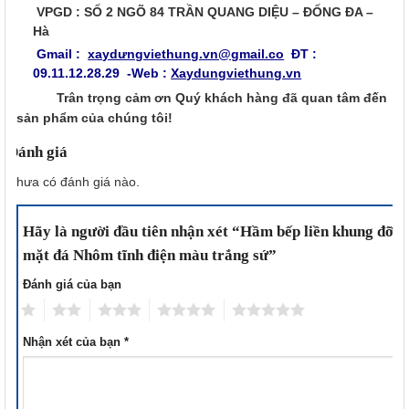
VPGD : SỐ 2 NGÕ 84 TRẦN QUANG DIỆU – ĐỐNG ĐA –
Hà
Gmail :
xaydưngviethung.vn@gmail.co
ĐT :
09.11.12.28.29 -Web :
Xaydungviethung.vn
Trân trọng cảm ơn Quý khách hàng đã quan tâm đến
sản phẩm của chúng tôi!
Đánh giá
Chưa có đánh giá nào.
Hãy là người đầu tiên nhận xét “Hầm bếp liền khung đỡ
mặt đá Nhôm tĩnh điện màu trắng sứ”
Đánh giá của bạn
1
2
3
4
5
Nhận xét của bạn
*