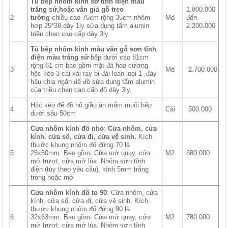
Tủ bếp nhôm kính sơ tĩnh điện màu
trắng sứ,hoặc vân giả gỗ treo
1.800.000
2
tường
chiều cao 75cm rộng 35cm nhôm
Md
đến
hơp 25*38 dày 1ly sửa dụng tấm alumin
2.200.000
triều chen cao cấp dày 3ly.
Tủ bếp nhôm kính màu vân gỗ sơn tĩnh
điện màu trắng sứ
bếp dưới cao 81cm
rộng 61 cm bao gồm mặt đá hoa cương
3
Md
2.700.000
hộc kéo 3 cái xài ray bi đài loan loại 1 ,đáy
hậu chia ngăn để đồ sửa dung tấm alumin
của triều chen cao cấp độ dày 3ly.
Hộc kéo để đồ hũ giầu ăn mắm muối bếp
4
Cái
500.000
dưới sâu 50cm
Cửa nhôm kính đố nhỏ
:
Cửa nhôm, cửa
kính. cửa sổ, cửa đi, cửa vệ sinh.
Kích
thước khung nhôm đố đứng 70 là
5
25x50mm. Bao gồm: Cửa mở quay, cửa
M2
680.000
mở trượt, cửa mở lùa. Nhôm sơn tĩnh
điện (tùy theo yêu cầu), kính 5mm trắng
trong hoặc mờ
Cửa nhôm kính đố to 90
: Cửa nhôm, cửa
kính. cửa sổ, cửa đi, cửa vệ sinh. Kích
thước khung nhôm đố đứng 90 là
6
32x63mm. Bao gồm: Cửa mở quay, cửa
M2
780.000
mở trượt, cửa mở lùa. Nhôm sơn tĩnh