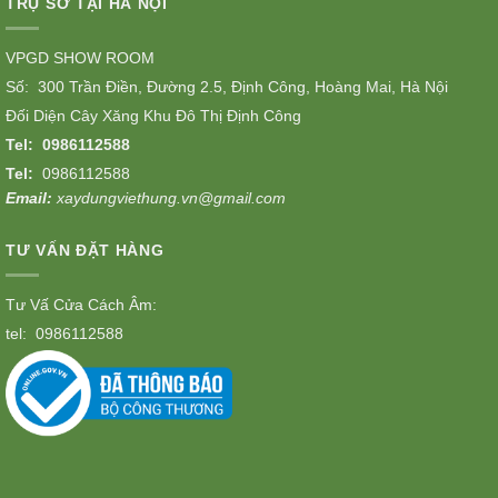
TRỤ SỞ TẠI HÀ NỘI
VPGD SHOW ROOM
Số: 300 Trần Điền, Đường 2.5, Định Công, Hoàng Mai, Hà Nội
Đối Diện Cây Xăng Khu Đô Thị Định Công
Tel:
0986112588
Tel:
0986112588
Email:
xaydungviethung.vn@gmail.com
TƯ VẤN ĐẶT HÀNG
Tư Vấ Cửa Cách Âm:
tel:
0986112588