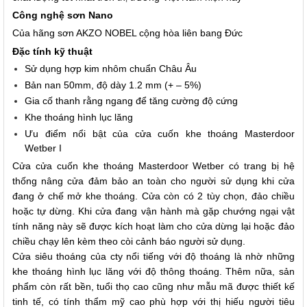
Công nghệ sơn Nano
Của hãng sơn AKZO NOBEL cộng hòa liên bang Đức
Đặc tính kỹ thuật
Sử dụng hợp kim nhôm chuẩn Châu Âu
Bản nan 50mm, độ dày 1.2 mm (+ – 5%)
Gia cố thanh rằng ngang để tăng cường độ cứng
Khe thoáng hình lục lăng
Ưu điểm nổi bật của cửa cuốn khe thoáng Masterdoor
Wetber I
Cửa cửa cuốn khe thoáng Masterdoor Wetber có trang bị hệ
thống nâng cửa đảm bảo an toàn cho người sử dụng khi cửa
đang ở chế mở khe thoáng. Cửa còn có 2 tùy chọn, đảo chiều
hoặc tự dừng. Khi cửa đang vận hành mà gặp chướng ngại vật
tính năng này sẽ được kích hoạt làm cho cửa dừng lại hoặc đảo
chiều chạy lên kèm theo còi cảnh báo người sử dụng.
Cửa siêu thoáng của cty nổi tiếng với độ thoáng là nhờ những
khe thoáng hình lục lăng với độ thông thoáng. Thêm nữa, sản
phẩm còn rất bền, tuổi thọ cao cũng như mẫu mã được thiết kế
tinh tế, có tính thẩm mỹ cao phù hợp với thị hiếu người tiêu