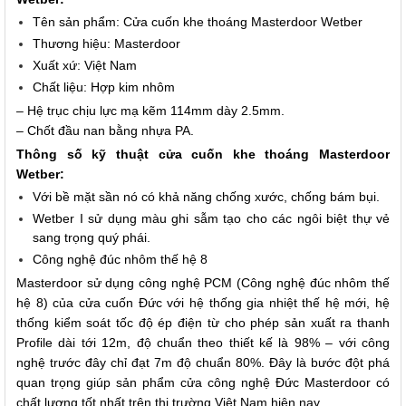
Tên sản phẩm: Cửa cuốn khe thoáng Masterdoor Wetber
Thương hiệu: Masterdoor
Xuất xứ: Việt Nam
Chất liệu: Hợp kim nhôm
– Hệ trục chịu lực mạ kẽm 114mm dày 2.5mm.
– Chốt đầu nan bằng nhựa PA.
Thông số kỹ thuật cửa cuốn khe thoáng Masterdoor
Wetber:
Với bề mặt sần nó có khả năng chống xước, chống bám bụi.
Wetber I sử dụng màu ghi sẫm tạo cho các ngôi biệt thự vẻ
sang trọng quý phái.
Công nghệ đúc nhôm thế hệ 8
Masterdoor sử dụng công nghệ PCM (Công nghệ đúc nhôm thế
hệ 8) của cửa cuốn Đức với hệ thống gia nhiệt thế hệ mới, hệ
thống kiểm soát tốc độ ép điện từ cho phép sản xuất ra thanh
Profile dài tới 12m, độ chuẩn theo thiết kế là 98% – với công
nghệ trước đây chỉ đạt 7m độ chuẩn 80%. Đây là bước đột phá
quan trọng giúp sản phẩm cửa công nghệ Đức Masterdoor có
chất lượng tốt nhất trên thị trường Việt Nam hiện nay