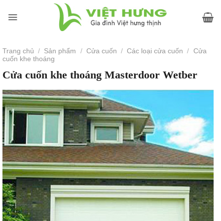
Skip
to
content
Trang chủ
/
Sản phẩm
/
Cửa cuốn
/
Các loại cửa cuốn
/
Cửa
cuốn khe thoáng
Cửa cuốn khe thoáng Masterdoor Wetber