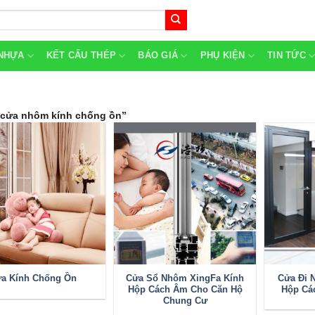
NHỰA
KẾT CẤU THÉP
BÁO GIÁ
PHỤ KIỆN
TIN TỨC
cửa nhôm kính chống ồn”
Cửa Sổ Nhôm XingFa Kính
Cửa Đi 
a Kính Chống Ồn
Hộp Cách Âm Cho Căn Hộ
Hộp Cá
Chung Cư