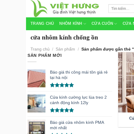
Skip
Tìm
to
kiếm:
content
TRANG CHỦ
NHÔM KÍNH
CỬA CUỐN
CỬA 
cửa nhôm kính chống ồn
Trang chủ
/
Sản phẩm
/
Sản phẩm được gắn thẻ “
SẢN PHẨM MỚI
Báo giá thi công mái tôn giá rẻ
tại hà nội
Được xếp
hạng
5.00
Cửa kính cường lực lùa treo 2
5 sao
cánh động kính 12ly
Được xếp
Cử
hạng
5.00
Báo giá cửa nhôm kính PMA
5 sao
mới nhất