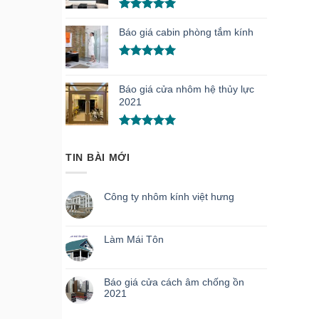
Được xếp
hạng
5.00
Báo giá cabin phòng tắm kính
5 sao
Được xếp
hạng
5.00
Báo giá cửa nhôm hệ thủy lực
5 sao
2021
Được xếp
hạng
5.00
TIN BÀI MỚI
5 sao
Công ty nhôm kính việt hưng
Làm Mái Tôn
Báo giá cửa cách âm chống ồn
2021