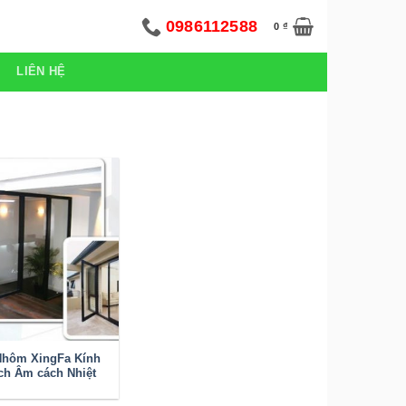
0986112588
0
₫
LIÊN HỆ
Nhôm XingFa Kính
ch Âm cách Nhiệt