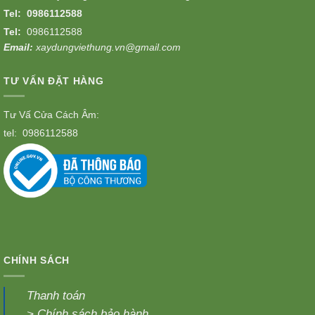
Tel:
0986112588
Tel:
0986112588
Email:
xaydungviethung.vn@gmail.com
TƯ VẤN ĐẶT HÀNG
Tư Vấ Cửa Cách Âm:
tel:
0986112588
CHÍNH SÁCH
Thanh toán
>
Chính sách bảo hành