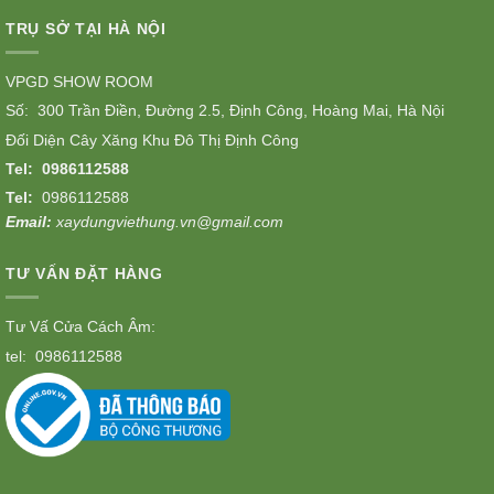
TRỤ SỞ TẠI HÀ NỘI
VPGD SHOW ROOM
Số: 300 Trần Điền, Đường 2.5, Định Công, Hoàng Mai, Hà Nội
Đối Diện Cây Xăng Khu Đô Thị Định Công
Tel:
0986112588
Tel:
0986112588
Email:
xaydungviethung.vn@gmail.com
TƯ VẤN ĐẶT HÀNG
Tư Vấ Cửa Cách Âm:
tel:
0986112588