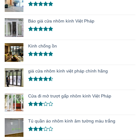
Được xếp
hạng
5.00
Báo giá cửa nhôm kính Việt Pháp
5 sao
Được xếp
hạng
4.91
Kính chống ồn
5 sao
Được xếp
hạng
4.86
giá cửa nhôm kính việt pháp chính hãng
5 sao
Được xếp
hạng
4.50
Cửa đi mở trượt gấp nhôm kính Việt Pháp
5 sao
Được
xếp
Tủ quần áo nhôm kính âm tường màu trắng
hạng
3.00
5
sao
Được