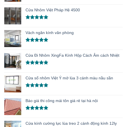
Được xếp
hạng
5.00
Cửa Nhôm Việt Pháp Hệ 4500
5 sao
Được xếp
hạng
5.00
Vách ngăn kính văn phòng
5 sao
Được xếp
hạng
5.00
Cửa Đi Nhôm XingFa Kính Hộp Cách Âm cách Nhiệt
5 sao
Được xếp
hạng
5.00
Cửa sổ nhôm Việt Ý mở lùa 3 cánh màu nầu sần
5 sao
Được xếp
hạng
5.00
Báo giá thi công mái tôn giá rẻ tại hà nội
5 sao
Được xếp
hạng
5.00
Cửa kính cường lực lùa treo 2 cánh động kính 12ly
5 sao