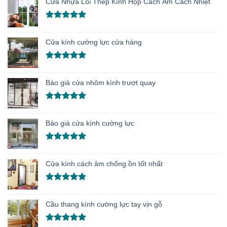
Cửa Nhựa Lõi Thép Kính Hộp Cách Âm Cách Nhiệt
5 sao
Được xếp
hạng
5.00
Cửa kính cường lực cửa hàng
5 sao
Được xếp
hạng
5.00
Báo giá cửa nhôm kính trượt quay
5 sao
Được xếp
hạng
5.00
Báo giá cửa kính cường lực
5 sao
Được xếp
hạng
5.00
Cửa kính cách âm chống ồn tốt nhất
5 sao
Được xếp
hạng
5.00
Cầu thang kính cường lực tay vịn gỗ
5 sao