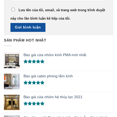
Lưu tên của tôi, email, và trang web trong trình duyệt
này cho lần bình luận kế tiếp của tôi.
SẢN PHẨM HOT NHẤT
Báo giá cửa nhôm kính PMA mới nhất
Được xếp
hạng
5.00
5 sao
Báo giá cabin phòng tắm kính
Được xếp
hạng
5.00
Báo giá cửa nhôm hệ thủy lực 2021
5 sao
Được xếp
hạng
5.00