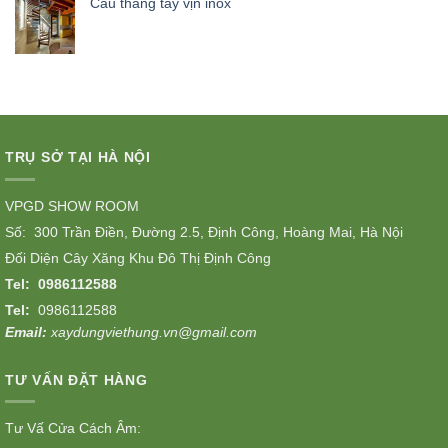
Cầu thang tay vịn inox
TRỤ SỞ TẠI HÀ NỘI
VPGD SHOW ROOM
Số: 300 Trần Điền, Đường 2.5, Định Công, Hoàng Mai, Hà Nội
Đối Diện Cây Xăng Khu Đô Thị Định Công
Tel:
0986112588
Tel:
0986112588
Email:
xaydungviethung.vn@gmail.com
TƯ VẤN ĐẶT HÀNG
Tư Vấ Cửa Cách Âm: