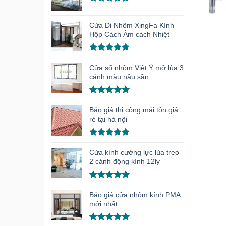
Được xếp
hạng
5.00
Cửa Đi Nhôm XingFa Kính
5 sao
Hộp Cách Âm cách Nhiệt
Được xếp
hạng
5.00
Cửa sổ nhôm Việt Ý mở lùa 3
5 sao
cánh màu nầu sần
Được xếp
hạng
5.00
Báo giá thi công mái tôn giá
5 sao
rẻ tại hà nội
Được xếp
hạng
5.00
Cửa kính cường lực lùa treo
5 sao
2 cánh động kính 12ly
Được xếp
hạng
5.00
Báo giá cửa nhôm kính PMA
5 sao
mới nhất