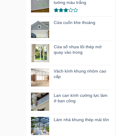
hạng
tường màu trắng
3.00
5
sao
Được
xếp
Cửa cuốn khe thoáng
hạng
3.00
5
sao
Cửa sổ nhựa lõi thép mở
quay vào trong
Vách kính khung nhôm cao
cấp
Lan can kính cường lực làm
ở ban công
Làm nhà khung thép mái tôn