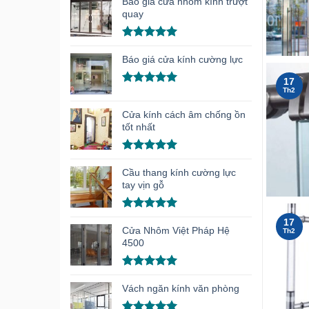
hạng
5.00
Báo giá cửa nhôm kính trượt
5 sao
quay
Được xếp
hạng
5.00
Báo giá cửa kính cường lực
5 sao
17
Th2
Được xếp
hạng
5.00
Cửa kính cách âm chống ồn
5 sao
tốt nhất
Được xếp
hạng
5.00
Cầu thang kính cường lực
5 sao
tay vịn gỗ
Được xếp
17
hạng
5.00
Cửa Nhôm Việt Pháp Hệ
Th2
5 sao
4500
Được xếp
hạng
5.00
Vách ngăn kính văn phòng
5 sao