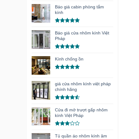
Được xếp
hạng
5.00
Báo giá cabin phòng tắm
5 sao
kính
Được xếp
hạng
5.00
Báo giá cửa nhôm kính Việt
5 sao
Pháp
Được xếp
hạng
4.91
Kính chống ồn
5 sao
Được xếp
hạng
4.86
giá cửa nhôm kính việt pháp
5 sao
chính hãng
Được xếp
hạng
4.50
Cửa đi mở trượt gấp nhôm
5 sao
kính Việt Pháp
Được
xếp
Tủ quần áo nhôm kính âm