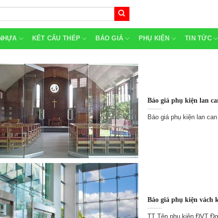
NHỰA
KẾT CẤU THÉP
BÁO GIÁ
PHỤ KIỆN
TIN TỨC
Báo giá phụ kiện lan ca
Báo giá phụ kiện lan ca
Báo giá phụ kiện vách 
TT Tên phụ kiện ĐVT Đơn