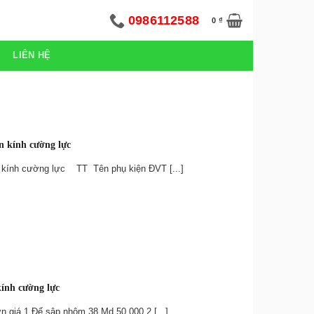
0986112588
0
₫
LIÊN HỆ
n kính cường lực
n kính cường lực TT Tên phụ kiện ĐVT [...]
kính cường lực
 giá 1 Đế sập nhôm 38 Md 50.000 2 [...]