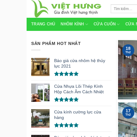
Skip
Tìm
to
kiếm:
content
TRANG CHỦ
NHÔM KÍNH
CỬA CUỐN
CỬA 
SẢN PHẨM HOT NHẤT
18
Th2
Báo giá cửa nhôm hệ thủy
lực 2021
Được xếp
hạng
5.00
Cửa Nhựa Lõi Thép Kính
5 sao
Hộp Cách Âm Cách Nhiệt
Được xếp
17
hạng
5.00
Cửa kính cường lực cửa
Th2
5 sao
hàng
Được xếp