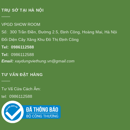
TRỤ SỞ TẠI HÀ NỘI
VPGD SHOW ROOM
Số: 300 Trần Điền, Đường 2.5, Định Công, Hoàng Mai, Hà Nội
Đối Diện Cây Xăng Khu Đô Thị Định Công
Tel:
0986112588
Tel:
0986112588
Email:
xaydungviethung.vn@gmail.com
TƯ VẤN ĐẶT HÀNG
Tư Vấ Cửa Cách Âm:
tel:
0986112588