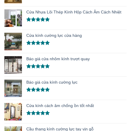
Được xếp
hạng
5.00
Cửa Nhựa Lõi Thép Kính Hộp Cách Âm Cách Nhiệt
5 sao
Được xếp
hạng
5.00
Cửa kính cường lực cửa hàng
5 sao
Được xếp
hạng
5.00
Báo giá cửa nhôm kính trượt quay
5 sao
Được xếp
hạng
5.00
Báo giá cửa kính cường lực
5 sao
Được xếp
hạng
5.00
Cửa kính cách âm chống ồn tốt nhất
5 sao
Được xếp
hạng
5.00
Cầu thang kính cường lực tay vịn gỗ
5 sao