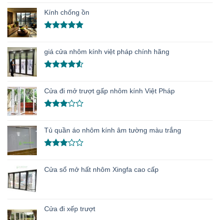
hạng
4.91
Kính chống ồn
5 sao
Được xếp
hạng
4.86
giá cửa nhôm kính việt pháp chính hãng
5 sao
Được xếp
hạng
4.50
Cửa đi mở trượt gấp nhôm kính Việt Pháp
5 sao
Được
xếp
Tủ quần áo nhôm kính âm tường màu trắng
hạng
3.00
5
sao
Được
xếp
Cửa sổ mở hất nhôm Xingfa cao cấp
hạng
3.00
5
sao
Cửa đi xếp trượt