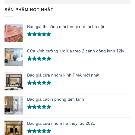
SẢN PHẨM HOT NHẤT
Báo giá thi công mái tôn giá rẻ tại hà nội
Được xếp
hạng
5.00
5 sao
Cửa kính cường lực lùa treo 2 cánh động kính 12ly
Được xếp
hạng
5.00
Báo giá cửa nhôm kính PMA mới nhất
5 sao
Được xếp
hạng
5.00
Báo giá cabin phòng tắm kính
5 sao
Được xếp
hạng
5.00
Báo giá cửa nhôm hệ thủy lực 2021
5 sao