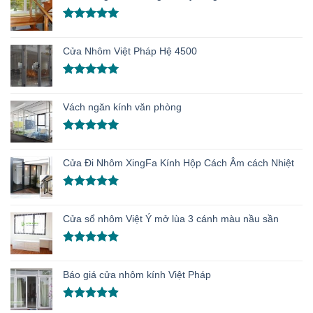
Được xếp
hạng
5.00
Cửa Nhôm Việt Pháp Hệ 4500
5 sao
Được xếp
hạng
5.00
Vách ngăn kính văn phòng
5 sao
Được xếp
hạng
5.00
Cửa Đi Nhôm XingFa Kính Hộp Cách Âm cách Nhiệt
5 sao
Được xếp
hạng
5.00
Cửa sổ nhôm Việt Ý mở lùa 3 cánh màu nầu sần
5 sao
Được xếp
hạng
5.00
Báo giá cửa nhôm kính Việt Pháp
5 sao
Được xếp