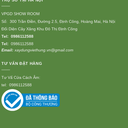
TRỤ SỞ TẠI HÀ NỘI
VPGD SHOW ROOM
Số: 300 Trần Điền, Đường 2.5, Định Công, Hoàng Mai, Hà Nội
Đối Diện Cây Xăng Khu Đô Thị Định Công
Tel:
0986112588
Tel:
0986112588
Email:
xaydungviethung.vn@gmail.com
TƯ VẤN ĐẶT HÀNG
Tư Vấ Cửa Cách Âm:
tel:
0986112588