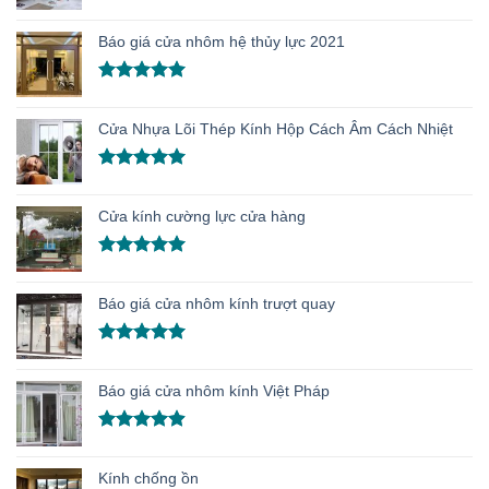
Được xếp
hạng
5.00
Báo giá cửa nhôm hệ thủy lực 2021
5 sao
Được xếp
hạng
5.00
Cửa Nhựa Lõi Thép Kính Hộp Cách Âm Cách Nhiệt
5 sao
Được xếp
hạng
5.00
Cửa kính cường lực cửa hàng
5 sao
Được xếp
hạng
5.00
Báo giá cửa nhôm kính trượt quay
5 sao
Được xếp
hạng
5.00
Báo giá cửa nhôm kính Việt Pháp
5 sao
Được xếp
hạng
4.91
Kính chống ồn
5 sao