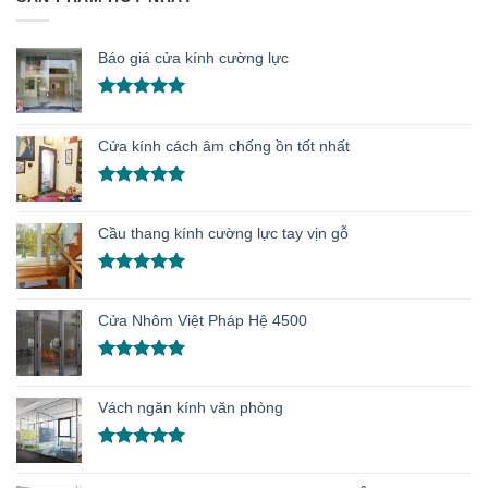
Báo giá cửa kính cường lực
Được xếp
hạng
5.00
5 sao
Cửa kính cách âm chống ồn tốt nhất
Được xếp
hạng
5.00
Cầu thang kính cường lực tay vịn gỗ
5 sao
Được xếp
hạng
5.00
Cửa Nhôm Việt Pháp Hệ 4500
5 sao
Được xếp
hạng
5.00
Vách ngăn kính văn phòng
5 sao
Được xếp
hạng
5.00