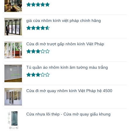
Được xếp
hạng
4.86
giá cửa nhôm kính việt pháp chính hãng
5 sao
Được xếp
hạng
4.50
Cửa đi mở trượt gấp nhôm kính Việt Pháp
5 sao
Được
xếp
Tủ quần áo nhôm kính âm tường màu trắng
hạng
3.00
5
sao
Được
xếp
Cửa đi mở quay nhôm kính Việt Pháp hệ 4500
hạng
3.00
5
sao
Cửa nhựa lõi thép - Cửa mở quay giấu khung