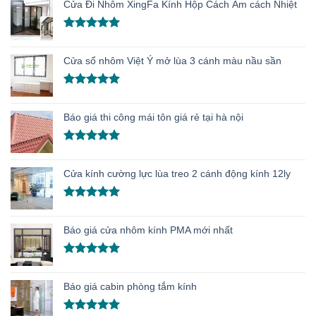
Cửa Đi Nhôm XingFa Kính Hộp Cách Âm cách Nhiệt
5 sao
Được xếp
hạng
5.00
Cửa sổ nhôm Việt Ý mở lùa 3 cánh màu nầu sần
5 sao
Được xếp
hạng
5.00
Báo giá thi công mái tôn giá rẻ tại hà nội
5 sao
Được xếp
hạng
5.00
Cửa kính cường lực lùa treo 2 cánh động kính 12ly
5 sao
Được xếp
hạng
5.00
Báo giá cửa nhôm kính PMA mới nhất
5 sao
Được xếp
hạng
5.00
Báo giá cabin phòng tắm kính
5 sao