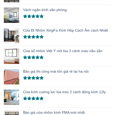
Được xếp
hạng
5.00
Vách ngăn kính văn phòng
5 sao
Được xếp
hạng
5.00
Cửa Đi Nhôm XingFa Kính Hộp Cách Âm cách Nhiệt
5 sao
Được xếp
hạng
5.00
Cửa sổ nhôm Việt Ý mở lùa 3 cánh màu nầu sần
5 sao
Được xếp
hạng
5.00
Báo giá thi công mái tôn giá rẻ tại hà nội
5 sao
Được xếp
hạng
5.00
Cửa kính cường lực lùa treo 2 cánh động kính 12ly
5 sao
Được xếp
hạng
5.00
Báo giá cửa nhôm kính PMA mới nhất
5 sao