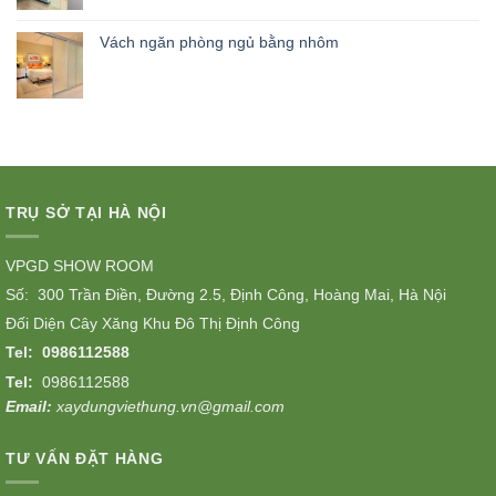
Vách ngăn phòng ngủ bằng nhôm
TRỤ SỞ TẠI HÀ NỘI
VPGD SHOW ROOM
Số: 300 Trần Điền, Đường 2.5, Định Công, Hoàng Mai, Hà Nội
Đối Diện Cây Xăng Khu Đô Thị Định Công
Tel:
0986112588
Tel:
0986112588
Email:
xaydungviethung.vn@gmail.com
TƯ VẤN ĐẶT HÀNG