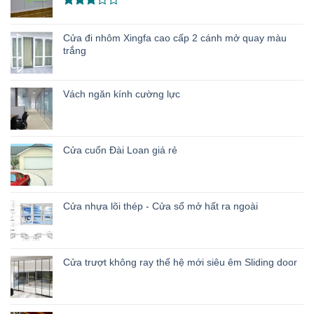
sao
Được
xếp
Cửa đi nhôm Xingfa cao cấp 2 cánh mở quay màu
hạng
3.00
5
trắng
sao
Vách ngăn kính cường lực
Cửa cuốn Đài Loan giá rẻ
Cửa nhựa lõi thép - Cửa sổ mở hất ra ngoài
Cửa trượt không ray thế hệ mới siêu êm Sliding door