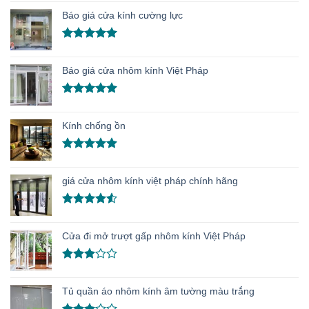
hạng
5.00
Báo giá cửa kính cường lực
5 sao
Được xếp
hạng
5.00
Báo giá cửa nhôm kính Việt Pháp
5 sao
Được xếp
hạng
4.91
Kính chống ồn
5 sao
Được xếp
hạng
4.86
giá cửa nhôm kính việt pháp chính hãng
5 sao
Được xếp
hạng
4.50
Cửa đi mở trượt gấp nhôm kính Việt Pháp
5 sao
Được
xếp
Tủ quần áo nhôm kính âm tường màu trắng
hạng
3.00
5