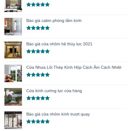
Được xếp
hạng
5.00
Báo giá cabin phòng tắm kính
5 sao
Được xếp
hạng
5.00
Báo giá cửa nhôm hệ thủy lực 2021
5 sao
Được xếp
hạng
5.00
Cửa Nhựa Lõi Thép Kính Hộp Cách Âm Cách Nhiệt
5 sao
Được xếp
hạng
5.00
Cửa kính cường lực cửa hàng
5 sao
Được xếp
hạng
5.00
Báo giá cửa nhôm kính trượt quay
5 sao
Được xếp