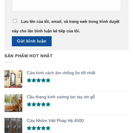
Lưu tên của tôi, email, và trang web trong trình duyệt
này cho lần bình luận kế tiếp của tôi.
SẢN PHẨM HOT NHẤT
Cửa kính cách âm chống ồn tốt nhất
Được xếp
hạng
5.00
5 sao
Cầu thang kính cường lực tay vịn gỗ
Được xếp
hạng
5.00
Cửa Nhôm Việt Pháp Hệ 4500
5 sao