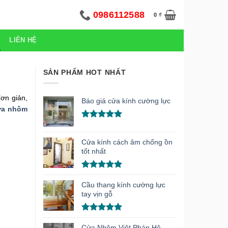
0986112588
0
₫
LIÊN HỆ
SẢN PHẨM HOT NHẤT
ơn giản,
Báo giá cửa kính cường lực
ửa nhôm
Được xếp
hạng
5.00
5 sao
Cửa kính cách âm chống ồn
tốt nhất
Được xếp
hạng
5.00
Cầu thang kính cường lực
5 sao
tay vịn gỗ
Được xếp
hạng
5.00
Cửa Nhôm Việt Pháp Hệ