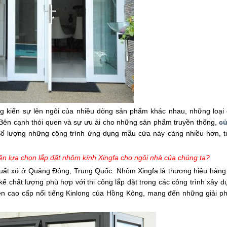
ng kiến sự lên ngôi của nhiều dòng sản phẩm khác nhau, những loại c
 Bên cạnh thói quen và sự ưu ái cho những sản phẩm truyền thống,
c
Số lượng những công trình ứng dụng mẫu cửa này càng nhiều hơn, t
nên lựa chọn lắp đặt nhôm kính Xingfa cho ngôi nhà của chúng ta?
xuất xứ ở Quảng Đông, Trung Quốc. Nhôm Xingfa là thương hiệu hàng 
t kế chất lượng phù hợp với thi công lắp đặt trong các công trình xây 
iện cao cấp nổi tiếng Kinlong của Hồng Kông, mang đến những giải p