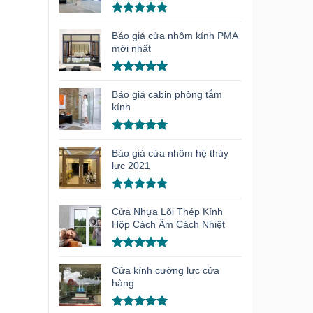
Được xếp
hạng
5.00
Báo giá cửa nhôm kính PMA
5 sao
mới nhất
Được xếp
hạng
5.00
Báo giá cabin phòng tắm
5 sao
kính
Được xếp
hạng
5.00
Báo giá cửa nhôm hệ thủy
5 sao
lực 2021
Được xếp
hạng
5.00
Cửa Nhựa Lõi Thép Kính
5 sao
Hộp Cách Âm Cách Nhiệt
Được xếp
hạng
5.00
Cửa kính cường lực cửa
5 sao
hàng