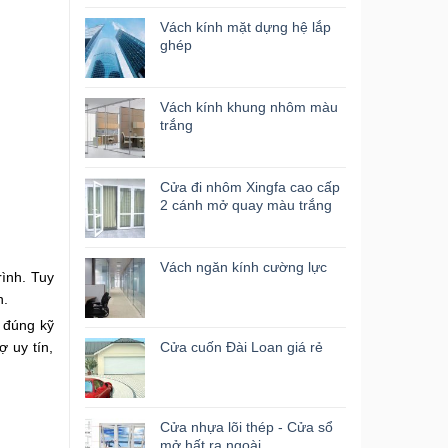
Vách kính mặt dựng hệ lắp
ghép
Vách kính khung nhôm màu
trắng
Cửa đi nhôm Xingfa cao cấp
2 cánh mở quay màu trắng
Vách ngăn kính cường lực
ình. Tuy
n.
 đúng kỹ
 uy tín,
Cửa cuốn Đài Loan giá rẻ
Cửa nhựa lõi thép - Cửa sổ
mở hất ra ngoài