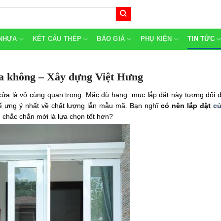
NHỰA
KẾT CẤU THÉP
BÁO GIÁ
PHỤ KIỆN
TIN TỨC
fa không – Xây dựng Việt Hưng
 cửa là vô cùng quan trọng. Mặc dù hạng mục lắp đặt này tương đối đ
kế ưng ý nhất về chất lượng lẫn mẫu mã. Bạn nghĩ
có nên lắp đặt
c
g chắc chắn mới là lựa chọn tốt hơn?