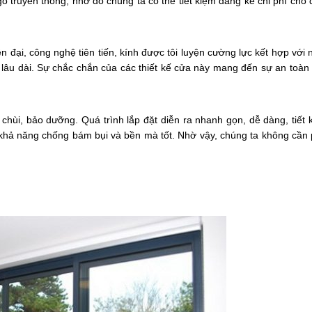
ỗ truyền thống, nhờ đó chúng ta có thể tiết kiệm đáng kể chi phí cho 
 đại, công nghệ tiên tiến, kính được tôi luyện cường lực kết hợp với
ọ lâu dài. Sự chắc chắn của các thiết kế cửa này mang đến sự an toàn
hùi, bảo dưỡng. Quá trình lắp đặt diễn ra nhanh gọn, dễ dàng, tiết 
khả năng chống bám bụi và bền mà tốt. Nhờ vậy, chúng ta không cần 