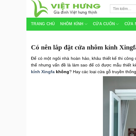
Skip
Tìm
to
kiếm:
content
TRANG CHỦ
NHÔM KÍNH
CỬA CUỐN
CỬA 
Có nên lắp đặt cửa nhôm kính Xing
Để có một ngôi nhà hoàn hảo, khâu thiết kế thi công
thế nhưng vấn đề là làm sao để có được mẫu thiết 
kính Xingfa
không
? Hay các loại cửa gỗ truyền thốn