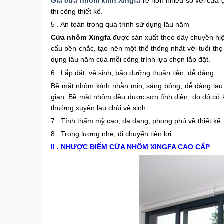
Giá cửa nhôm kính Xingfa
rẻ hơn nhiều so với cửa g
thi công thiết kế.
5 . An toàn trong quá trình sử dụng lâu năm
Cửa nhôm Xingfa
được sản xuất theo dây chuyền hiện
cấu bền chắc, tạo nên một thể thống nhất với tuổi th
dụng lâu năm của mỗi công trình lựa chọn lắp đặt.
6 . Lắp đặt, vệ sinh, bảo dưỡng thuận tiện, dễ dàng
Bề mặt nhôm kính nhẵn mịn, sáng bóng, dễ dàng lau c
gian. Bề mặt nhôm đều được sơn tĩnh điện, do đó có 
thường xuyên lau chùi vệ sinh.
7 . Tính thẩm mỹ cao, đa dạng, phong phú về thiết kế
8 . Trọng lượng nhẹ, di chuyển tiện lợi
II . NHƯỢC ĐIỂM CỬA NHÔM XINGFA CAO CẤP