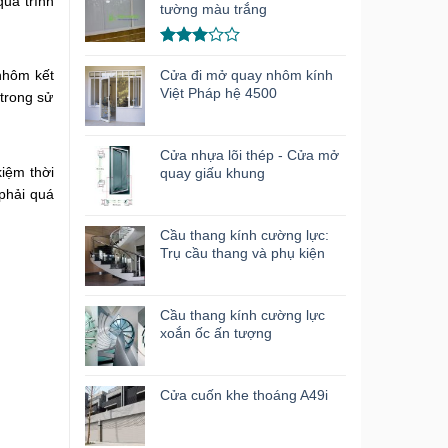
quá trình
hạng
tường màu trắng
3.00
5
sao
Được
xếp
Cửa đi mở quay nhôm kính
 nhôm kết
hạng
Việt Pháp hệ 4500
 trong sử
3.00
5
sao
Cửa nhựa lõi thép - Cửa mở
kiệm thời
quay giấu khung
phải quá
Cầu thang kính cường lực:
Trụ cầu thang và phụ kiện
Cầu thang kính cường lực
xoắn ốc ấn tượng
Cửa cuốn khe thoáng A49i