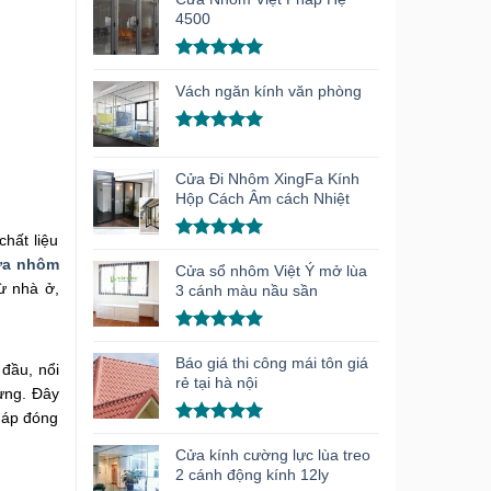
5 sao
4500
Được xếp
hạng
5.00
Vách ngăn kính văn phòng
5 sao
Được xếp
hạng
5.00
Cửa Đi Nhôm XingFa Kính
5 sao
Hộp Cách Âm cách Nhiệt
hất liệu
Được xếp
ửa nhôm
hạng
5.00
Cửa sổ nhôm Việt Ý mở lùa
5 sao
ừ nhà ở,
3 cánh màu nầu sần
Được xếp
hạng
5.00
Báo giá thi công mái tôn giá
đầu, nổi
5 sao
rẻ tại hà nội
dựng. Đây
háp đóng
Được xếp
hạng
5.00
Cửa kính cường lực lùa treo
5 sao
2 cánh động kính 12ly