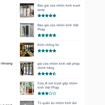
Được xếp
hạng
5.00
Báo giá cửa nhôm kính trượt
5 sao
quay
Được xếp
hạng
5.00
Báo giá cửa nhôm kính Việt
5 sao
Pháp
Được xếp
hạng
4.91
Kính chống ồn
5 sao
Được xếp
hạng
4.86
u khoang
giá cửa nhôm kính việt pháp
5 sao
chính hãng
Được xếp
hạng
4.50
Cửa đi mở trượt gấp nhôm
5 sao
kính Việt Pháp
Được
xếp
Tủ quần áo nhôm kính âm