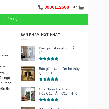
0986112588
0
₫
LIÊN HỆ
SẢN PHẨM HOT NHẤT
Báo giá cabin phòng tắm
kính
ại cửa
Được xếp
ô thị
hạng
5.00
Báo giá cửa nhôm hệ thủy
ởng,
5 sao
lực 2021
ấc ngủ,
h, thoải
Được xếp
rên thị
hạng
5.00
Cửa Nhựa Lõi Thép Kính
5 sao
Hộp Cách Âm Cách Nhiệt
Được xếp