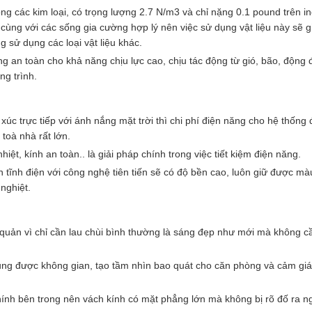
ng các kim loại, có trọng lượng 2.7 N/m3 và chỉ nặng 0.1 pound trên i
cùng với các sống gia cường hợp lý nên việc sử dụng vật liệu này sẽ g
 sử dụng các loại vật liệu khác.
ọng an toàn cho khả năng chịu lực cao, chịu tác động từ gió, bão, động 
ng trình.
 xúc trực tiếp với ánh nắng mặt trời thì chi phí điện năng cho hệ thống 
toà nhà rất lớn.
ệt, kính an toàn.. là giải pháp chính trong việc tiết kiệm điện năng.
n tĩnh điện với công nghệ tiên tiến sẽ có độ bền cao, luôn giữ được mà
 nghiệt.
 quản vì chỉ cần lau chùi bình thường là sáng đẹp như mới mà không c
dụng được không gian, tạo tầm nhìn bao quát cho căn phòng và cảm gi
hính bên trong nên vách kính có mặt phẳng lớn mà không bị rõ đố ra ng