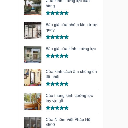
hạng
5.00
Cửa kính cường lực cửa
5 sao
hàng
Được xếp
hạng
5.00
Báo giá cửa nhôm kính trượt
5 sao
quay
Được xếp
hạng
5.00
Báo giá cửa kính cường lực
5 sao
Được xếp
hạng
5.00
Cửa kính cách âm chống ồn
5 sao
tốt nhất
Được xếp
hạng
5.00
Cầu thang kính cường lực
5 sao
tay vịn gỗ
Được xếp
hạng
5.00
Cửa Nhôm Việt Pháp Hệ
5 sao
4500