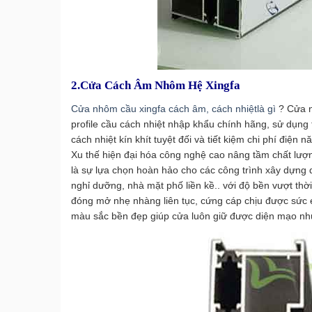
2.
Cửa Cách Âm Nhôm Hệ Xingfa
Cửa nhôm cầu xingfa cách âm, cách nhiệtlà gì
? Cửa n
profile cầu cách nhiệt nhập khẩu chính hãng, sử dụng 
cách nhiệt kín khít tuyệt đối và tiết kiệm chi phí điện n
Xu thế hiện đại hóa công nghệ cao nâng tầm chất lượ
là sự lựa chọn hoàn hảo cho các công trình xây dựng 
nghỉ dưỡng, nhà mặt phố liền kề.. với độ bền vượt thời
đóng mở nhẹ nhàng liên tục, cứng cáp chịu được sức ép 
màu sắc bền đẹp giúp cửa luôn giữ được diện mạo nh