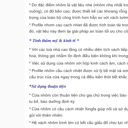
* Do đặc điểm nhôm là vật liệu nhẹ (nhôm nhẹ nhất tro
vuông), có độ bền cao, được thiết kế các khoang rỗng 
trọng của toàn bộ công trình hơn hẳn so với vách tường
* Profile nhom cau cach nhiet đã được tính toán tải tr
đó, vật liệu này đem lại giải pháp an toàn tối ưu cho cô
* Tính thẩm mỹ & kinh tế *
* Với các toà nhà cao tầng có nhiều diện tích vách tiếp
hoà, thông gió nhằm ổn định điều kiện không khí trong 
* Việc sử dụng cửa nhôm với hộp kính cách âm, cách nhi
* Profile nhôm cầu cách nhiệt được xử lý bề mặt và sơ
cấu trúc của cửa ngay trong cả điều kiện thời tiết khắc
*Sử dụng thuận tiện
* Cửa nhôm còn thuận tiện cho gia chủ trong việc bảo
tu bổ, bảo dưỡng định kỳ.
* Cửa nhôm có cầu cách nhiệt Xingfa giúp nối và sử 
gũi với thiên nhiên.
* Hệ vách nhôm kính lớn có kết cấu giấu đố chịu lực c