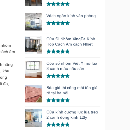
Được xếp
hạng
5.00
Vách ngăn kính văn phòng
5 sao
Được xếp
hạng
5.00
Cửa Đi Nhôm XingFa Kính
5 sao
Hộp Cách Âm cách Nhiệt
h nhôm
 cách âm
Được xếp
hạng
5.00
Cửa sổ nhôm Việt Ý mở lùa
nh hãng
5 sao
3 cánh màu nầu sần
, khu
động
Được xếp
i đa,
hạng
5.00
Báo giá thi công mái tôn giá
5 sao
rẻ tại hà nội
Được xếp
hạng
5.00
Cửa kính cường lực lùa treo
5 sao
2 cánh động kính 12ly