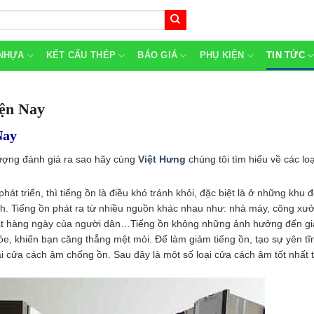
NHỰA
KẾT CẤU THÉP
BÁO GIÁ
PHỤ KIỆN
TIN TỨC
ện Nay
Nay
lượng đánh giá ra sao hãy cùng
Việt Hưng
chúng tôi tìm hiểu về các lo
 triển, thì tiếng ồn là điều khó tránh khỏi, đặc biệt là ở những khu đ
nh. Tiếng ồn phát ra từ nhiều nguồn khác nhau như: nhà máy, công xư
hoạt hàng ngày của người dân…Tiếng ồn không những ảnh hưởng đến gi
e, khiến bạn căng thẳng mệt mỏi. Để làm giảm tiếng ồn, tạo sự yên tĩn
 cửa cách âm chống ồn. Sau đây là một số loại cửa cách âm tốt nhất t