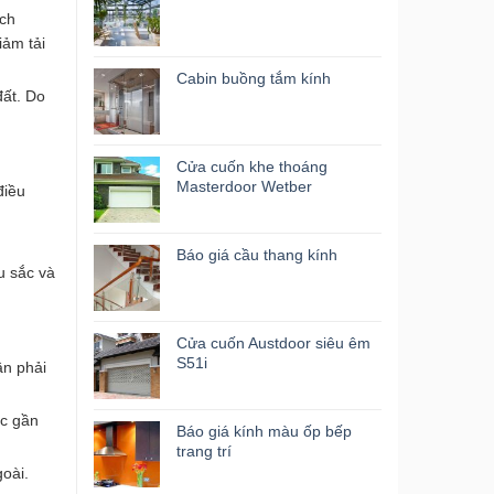
nch
iảm tải
Cabin buồng tắm kính
đất. Do
Cửa cuốn khe thoáng
Masterdoor Wetber
điều
Báo giá cầu thang kính
u sắc và
Cửa cuốn Austdoor siêu êm
S51i
ần phải
ác gần
Báo giá kính màu ốp bếp
trang trí
oài.