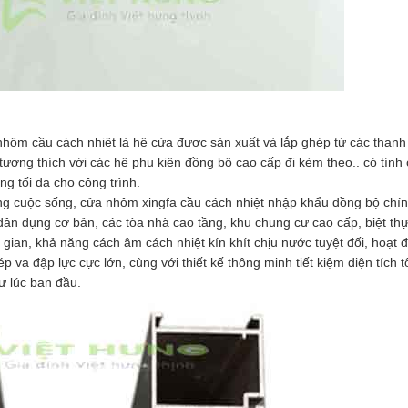
hôm cầu cách nhiệt là hệ cửa được sản xuất và lắp ghép từ các than
tương thích với các hệ phụ kiện đồng bộ cao cấp đi kèm theo.. có tính
ăng tối đa cho công trình.
ng cuộc sống, cửa nhôm xingfa cầu cách nhiệt nhập khẩu đồng bộ chí
dân dụng cơ bản, các tòa nhà cao tầng, khu chung cư cao cấp, biệt thự
 gian, khả năng cách âm cách nhiệt kín khít chịu nước tuyệt đối, hoạt 
va đập lực cực lớn, cùng với thiết kế thông minh tiết kiệm diện tích tố
ư lúc ban đầu.