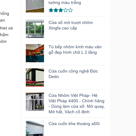
hạng
tường màu trắng
3.00
5
sao
chống
Được
ian.
xếp
Cửa sổ mở trượt nhôm
hạng
hiet và
Xingfa cao cấp
3.00
5
 phẩm
sao
nhôm
Tủ bếp nhôm kính màu vân
gỗ đẹp hình chữ L 2 tầng
Cửa cuốn công nghệ Đức
Dedo
Cửa Nhôm Việt Pháp- Hệ
Việt Pháp 4400 - Chính hãng
- Dùng làm cửa sổ- Mở quay,
Mở hất, Vách cố định
Cửa cuốn khe thoáng a50i