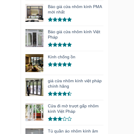
Được xếp
hạng
5.00
Báo giá cửa nhôm kính PMA
5 sao
mới nhất
Được xếp
hạng
5.00
Báo giá cửa nhôm kính Việt
5 sao
Pháp
Được xếp
hạng
4.91
Kính chống ồn
5 sao
Được xếp
hạng
4.86
giá cửa nhôm kính việt pháp
5 sao
chính hãng
Được xếp
hạng
4.50
Cửa đi mở trượt gấp nhôm
5 sao
kính Việt Pháp
Được
xếp
Tủ quần áo nhôm kính âm