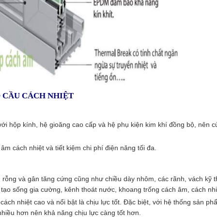
Ó CẦU CÁCH NHIỆT
 với hộp kính, hệ gioăng cao cấp và hệ phụ kiện kim khí đồng bộ, nên
 âm cách nhiệt và tiết kiệm chi phí điện năng tối đa.
ng rỗng và gân tăng cứng cũng như chiều dày nhôm, các rãnh, vách kỹ t
 tạo sống gia cường, kênh thoát nước, khoang trống cách âm, cách nhi
cách nhiệt cao và nổi bật là chịu lực tốt. Đặc biệt, với hệ thống sản p
nhiều hơn nên khả năng chịu lực càng tốt hơn.