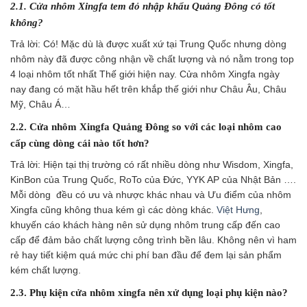
2.1. Cửa nhôm Xingfa tem đỏ nhập khẩu Quảng Đông có tốt
không?
Trả lời: Có! Mặc dù là được xuất xứ tại Trung Quốc nhưng dòng
nhôm này đã được công nhận về chất lượng và nó nằm trong top
4 loại nhôm tốt nhất Thế giới hiện nay. Cửa nhôm Xingfa ngày
nay đang có mặt hầu hết trên khắp thế giới như Châu Âu, Châu
Mỹ, Châu Á…
2.2. Cửa nhôm Xingfa Quảng Đông so với các loại nhôm cao
cấp cùng dòng cái nào tốt hơn?
Trả lời: Hiện tại thị trường có rất nhiều dòng như Wisdom, Xingfa,
KinBon của Trung Quốc, RoTo của Đức, YYK AP của Nhật Bản ….
Mỗi dòng đều có ưu và nhược khác nhau và Ưu điểm của nhôm
Xingfa cũng không thua kém gì các dòng khác.
Việt Hưng
,
khuyến cáo khách hàng nên sử dụng nhôm trung cấp đến cao
cấp để đảm bảo chất lượng công trình bền lâu. Không nên vì ham
rẻ hay tiết kiệm quá mức chi phí ban đầu để đem lại sản phẩm
kém chất lượng.
2.3. Phụ kiện cửa nhôm xingfa nên xử dụng loại phụ kiện nào?