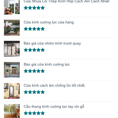
Cửa Nhựa Lõi Thép Kính Hộp Cách Âm Cách Nhiệt
5 sao
Được xếp
hạng
5.00
Cửa kính cường lực cửa hàng
5 sao
Được xếp
hạng
5.00
Báo giá cửa nhôm kính trượt quay
5 sao
Được xếp
hạng
5.00
Báo giá cửa kính cường lực
5 sao
Được xếp
hạng
5.00
Cửa kính cách âm chống ồn tốt nhất
5 sao
Được xếp
hạng
5.00
Cầu thang kính cường lực tay vịn gỗ
5 sao