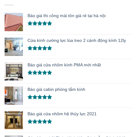
Báo giá thi công mái tôn giá rẻ tại hà nội
Được xếp
hạng
5.00
5 sao
Cửa kính cường lực lùa treo 2 cánh động kính 12ly
Được xếp
hạng
5.00
Báo giá cửa nhôm kính PMA mới nhất
5 sao
Được xếp
hạng
5.00
Báo giá cabin phòng tắm kính
5 sao
Được xếp
hạng
5.00
Báo giá cửa nhôm hệ thủy lực 2021
5 sao
Được xếp
hạng
5.00