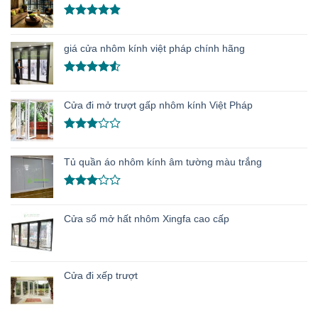
Được xếp
hạng
4.86
giá cửa nhôm kính việt pháp chính hãng
5 sao
Được xếp
hạng
4.50
Cửa đi mở trượt gấp nhôm kính Việt Pháp
5 sao
Được
xếp
Tủ quần áo nhôm kính âm tường màu trắng
hạng
3.00
5
sao
Được
xếp
Cửa sổ mở hất nhôm Xingfa cao cấp
hạng
3.00
5
sao
Cửa đi xếp trượt